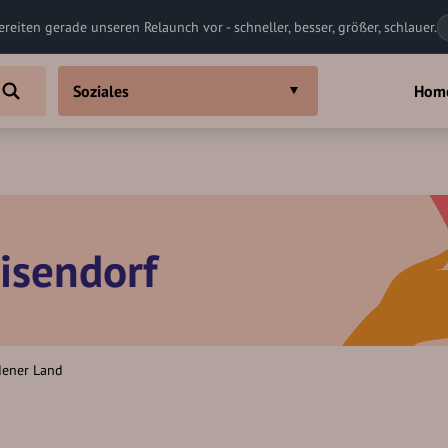
ereiten gerade unseren Relaunch vor - schneller, besser, größer, schlauer.
Soziales
Hom
eisendorf
dener Land