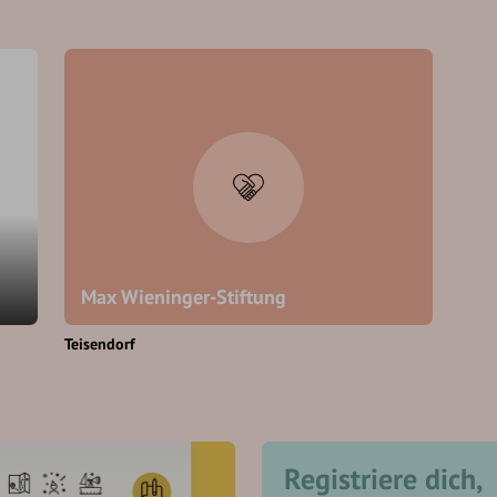
Max Wieninger-Stiftung
Teisendorf
Registriere dich,