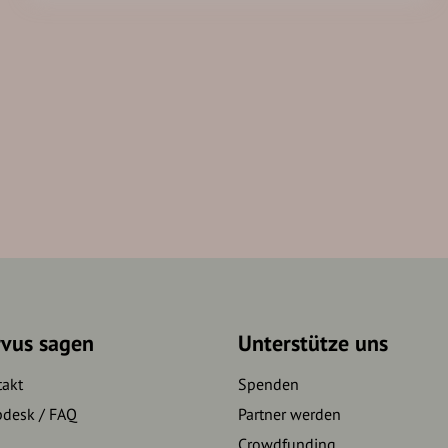
rvus sagen
Unterstütze uns
takt
Spenden
pdesk / FAQ
Partner werden
Crowdfunding