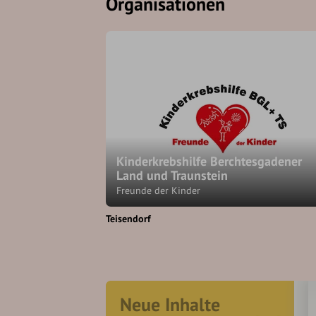
Organisationen
Kinderkrebshilfe Berchtesgadener
Land und Traunstein
Freunde der Kinder
Teisendorf
Neue Inhalte