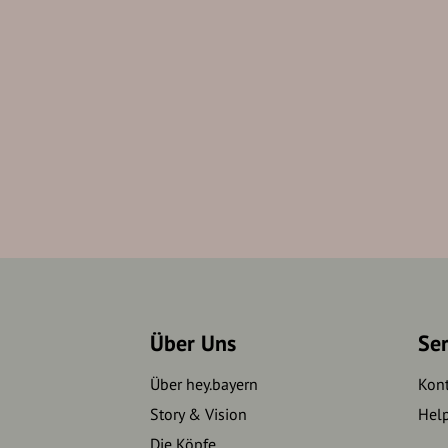
Über Uns
Se
Über hey.bayern
Kon
Story & Vision
Hel
Die Köpfe