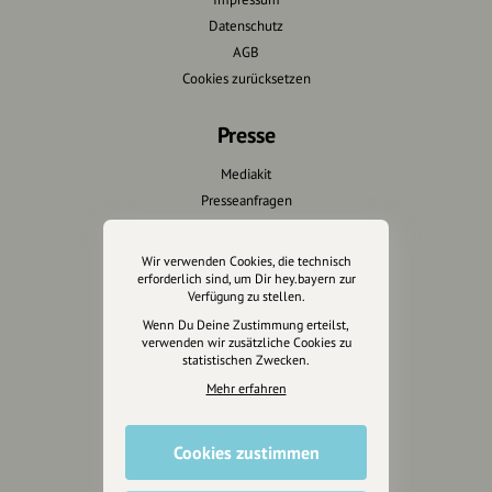
Datenschutz
AGB
Cookies zurücksetzen
Presse
Mediakit
Presseanfragen
Presseberichte
Wir verwenden Cookies, die technisch
Wir unterstützen Euch
erforderlich sind, um Dir hey.bayern zur
Verfügung zu stellen.
Fotografie & mehr
Wenn Du Deine Zustimmung erteilst,
verwenden wir zusätzliche Cookies zu
Marketing
statistischen Zwecken.
Design & Branding
Mehr erfahren
Anakin Design
Cookies zustimmen