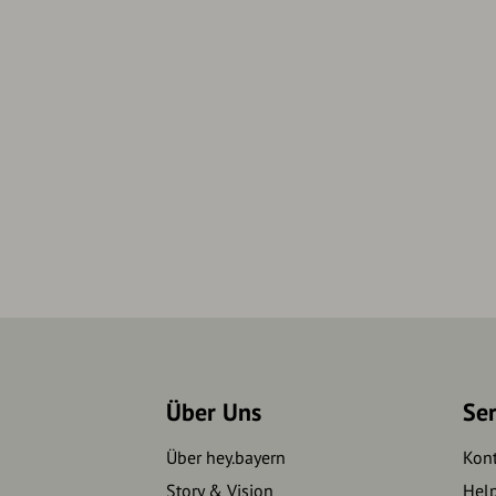
Über Uns
Se
Über hey.bayern
Kon
Story & Vision
Hel