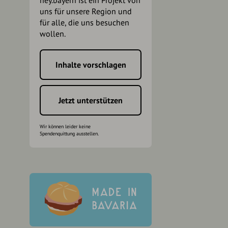
hey.bayern ist ein Projekt von
uns für unsere Region und
für alle, die uns besuchen
wollen.
Inhalte vorschlagen
h
Jetzt unterstützen
Wir können leider keine
Spendenquittung ausstellen.