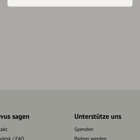
rvus sagen
Unterstütze uns
takt
Spenden
pdesk / FAQ
Partner werden