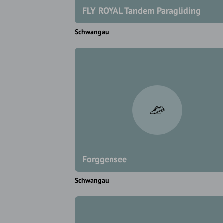
FLY ROYAL Tandem Paragliding
Schwangau
Forggensee
Schwangau