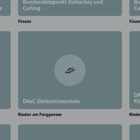
Bundesstützpunkt Eishockey und
Bu
e
Curling
Cu
Füssen
Füss
d
DA
DAeC Gleitschirmschule
Fü
Rieden am Forggensee
Ried