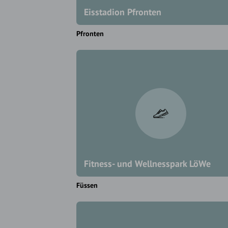
Eisstadion Pfronten
Pfronten
Fitness- und Wellnesspark LöWe
Füssen