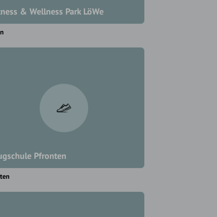
tness & Wellness Park LöWe
en
ugschule Pfronten
ten