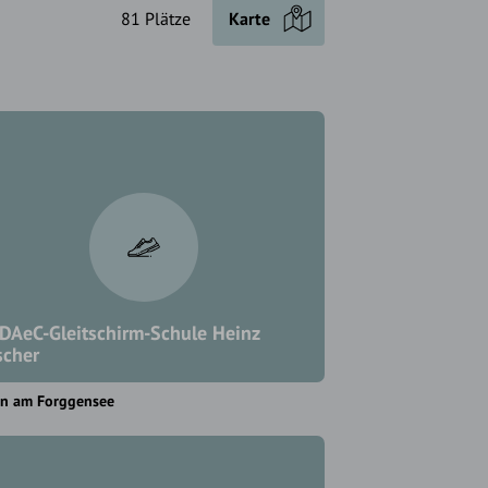
81 Plätze
Karte
 DAeC-Gleitschirm-Schule Heinz
scher
en am Forggensee