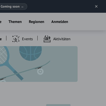
Coming soon
→
e
Themen
Regionen
Anmelden
e
Events
Aktivitäten