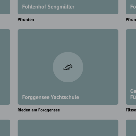
Fohlenhof Sengmüller
Fo
Pfronten
Pfron
Ge
Forggensee Yachtschule
Fü
Rieden am Forggensee
Füss