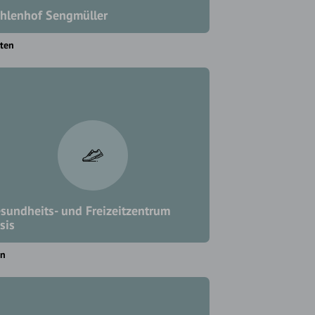
hlenhof Sengmüller
ten
sundheits- und Freizeitzentrum
sis
en