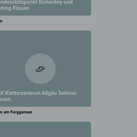
ndesstützpunkt Eishockey und
rling Füssen
en
V Kletterzentrum Allgäu Sektion
ssen
en am Forggensee