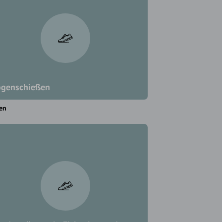
genschießen
en