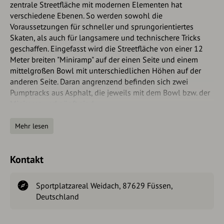
zentrale Streetfläche mit modernen Elementen hat
verschiedene Ebenen. So werden sowohl die
Voraussetzungen für schneller und sprungorientiertes
Skaten, als auch für langsamere und technischere Tricks
geschaffen. Eingefasst wird die Streetfläche von einer 12
Meter breiten "Miniramp" auf der einen Seite und einem
mittelgroßen Bowl mit unterschiedlichen Höhen auf der
anderen Seite. Daran angrenzend befinden sich zwei
Pumptracks aus Asphalt, die jeweils mit dem Bowl bzw. der
Miniramp verknüpft sind.
Mit insgesamt 130 Metern ist der Skate- und Bikepark in
Mehr lesen
Füssen Deutschlands längste Anlage seiner Art und für
Anfänger und Fortgeschrittene geeignet.
Kontakt
Diese Anlage wurde gefördert durch das Bayerische
Staatsministerium für Ernährung, Landwirtschaft und
Forsten und den Europäischen Landwirtschaftsfonds für die
Sportplatzareal Weidach, 87629 Füssen,
Entwicklung des ländlichen Raums (ELER).
Deutschland