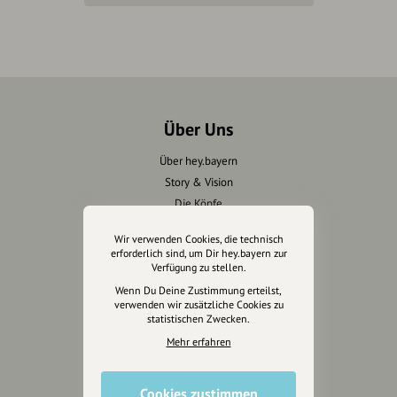
Über Uns
Über hey.bayern
Story & Vision
Die Köpfe
Unterstützer
Wir verwenden Cookies, die technisch
erforderlich sind, um Dir hey.bayern zur
Servus sagen
Verfügung zu stellen.
Wenn Du Deine Zustimmung erteilst,
Kontakt
verwenden wir zusätzliche Cookies zu
statistischen Zwecken.
Helpdesk / FAQ
Mehr erfahren
Unterstütze uns
Cookies zustimmen