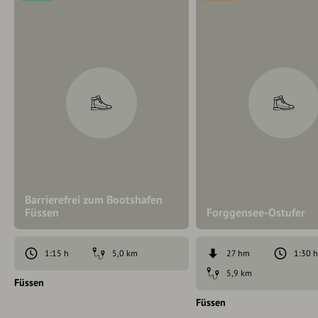
Barrierefrei zum Bootshafen
Füssen
Forggensee-Ostufer
1:15 h
5,0 km
27 hm
1:30 
5,9 km
Füssen
Füssen