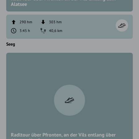
Alatsee
290 hm
303 hm
3:45 h
40,6 km
Seeg
Radltour über Pfronten, an der Vils entlang über