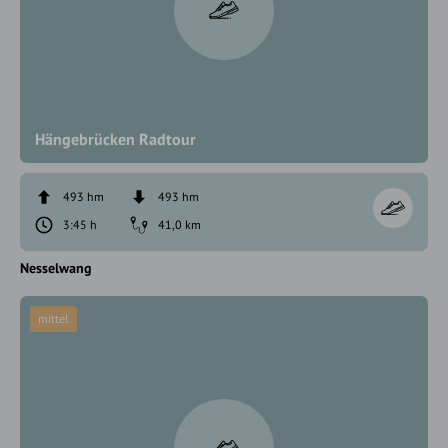
Hängebrücken Radtour
493 hm
493 hm
3:45 h
41,0 km
Nesselwang
mittel