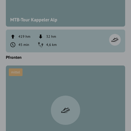
MTB-Tour Kappeler Alp
419 hm
32 hm
45 min
4,6 km
Pfronten
mittel