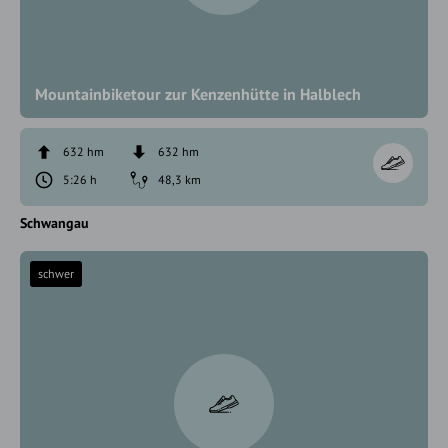
Mountainbiketour zur Kenzenhütte in Halblech
632 hm
632 hm
5:26 h
48,3 km
Schwangau
schwer