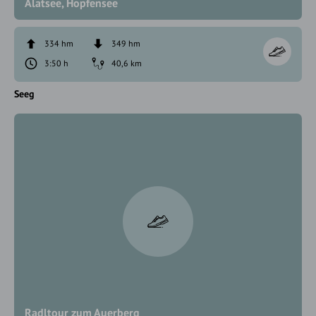
Alatsee, Hopfensee
334 hm
349 hm
3:50 h
40,6 km
Seeg
Radltour zum Auerberg