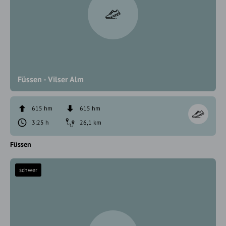
Füssen - Vilser Alm
615 hm
615 hm
3:25 h
26,1 km
Füssen
schwer