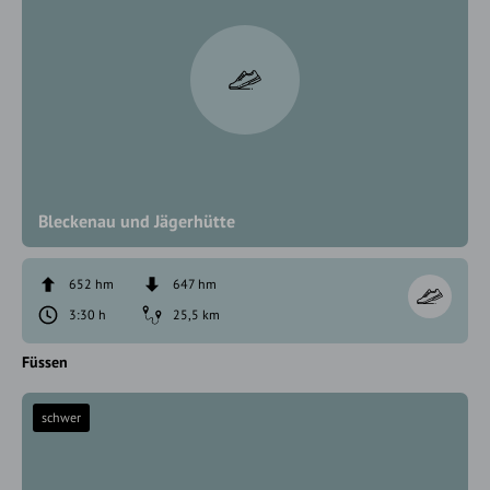
Bleckenau und Jägerhütte
652 hm
647 hm
3:30 h
25,5 km
Füssen
schwer