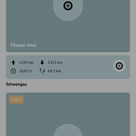
Füssen-Imst
1292 hm
1313 hm
10:02 h
69,3 km
Schwangau
mittel