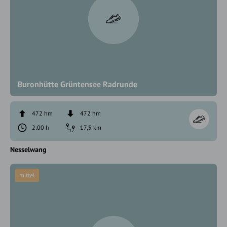
Buronhütte Grüntensee Radrunde
472 hm
472 hm
2:00 h
17,5 km
Nesselwang
mittel