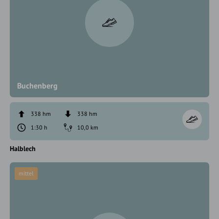
Buchenberg
338 hm
338 hm
1:30 h
10,0 km
Halblech
mittel