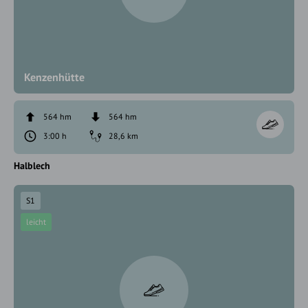
Kenzenhütte
564 hm
564 hm
3:00 h
28,6 km
Halblech
S1
leicht