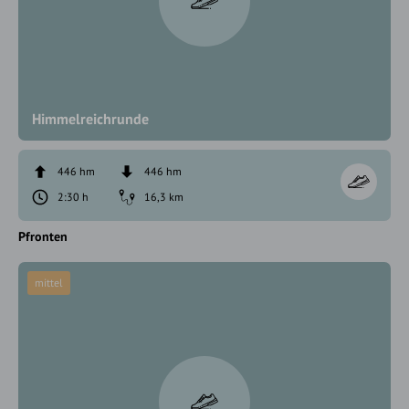
Himmelreichrunde
446 hm
446 hm
2:30 h
16,3 km
Pfronten
mittel