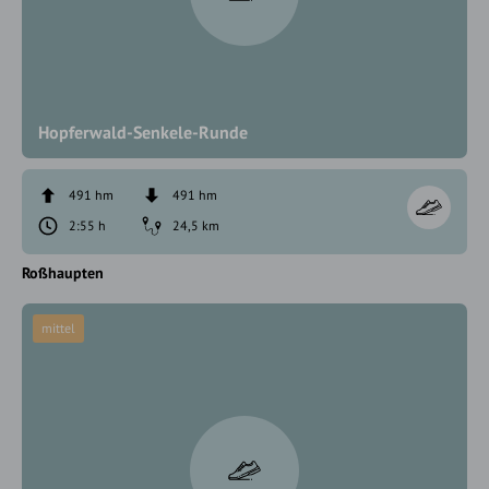
Hopferwald-Senkele-Runde
491 hm
491 hm
2:55 h
24,5 km
Roßhaupten
mittel