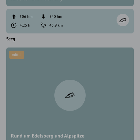
506 hm
540 hm
4:25 h
45,9 km
Seeg
mittel
Rund um Edelsberg und Alpspitze