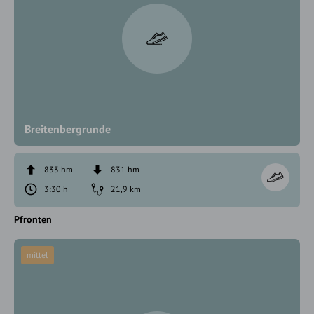
Breitenbergrunde
833 hm
831 hm
3:30 h
21,9 km
Pfronten
mittel