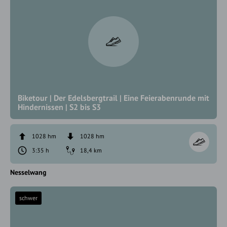
Biketour | Der Edelsbergtrail | Eine Feierabenrunde mit
Hindernissen | S2 bis S3
1028 hm
1028 hm
3:35 h
18,4 km
Nesselwang
schwer