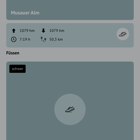
Musauer Alm
1079 hm
1079 hm
7:19 h
50,3 km
Füssen
schwer