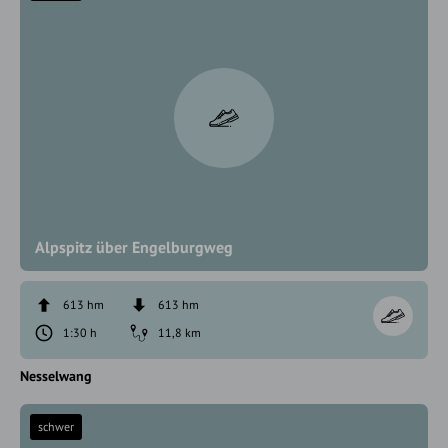
Alpspitz über Engelburgweg
613 hm
613 hm
1:30 h
11,8 km
Nesselwang
schwer