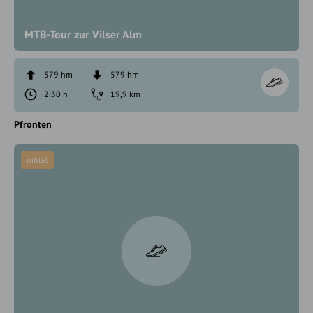
MTB-Tour zur Vilser Alm
579 hm
579 hm
2:30 h
19,9 km
Pfronten
mittel