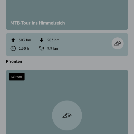
MTB-Tour ins Himmelreich
503 hm
503 hm
1:30 h
9,9 km
Pfronten
schwer