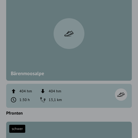
Bärenmoosalpe
404 hm
404 hm
1:30 h
13,1 km
Pfronten
schwer