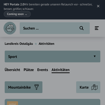
HEY Portale 2.0
Wir bereiten gerade unseren Relaunch vor - schneller,
besser, größer, schlauer.
Coming soon
→
Landkreis Ostallgäu
Aktivitäten
Sport
Übersicht
Plätze
Events
Aktivitäten
Mountainbike
Karte
mittel