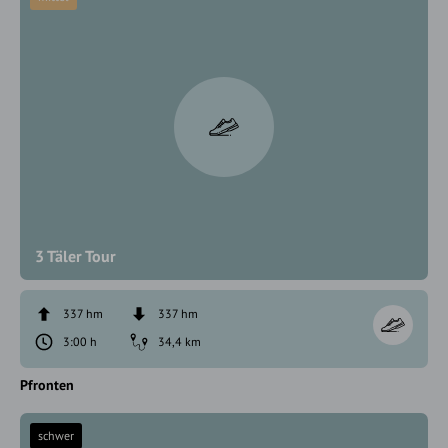
3 Täler Tour
337 hm
337 hm
3:00 h
34,4 km
Pfronten
schwer