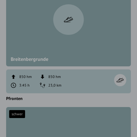
Breitenbergrunde
850 hm
850 hm
3:45 h
23,0 km
Pfronten
schwer