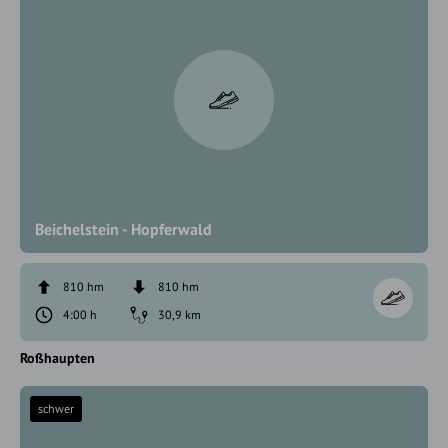
Beichelstein - Hopferwald
810 hm
810 hm
4:00 h
30,9 km
Roßhaupten
schwer