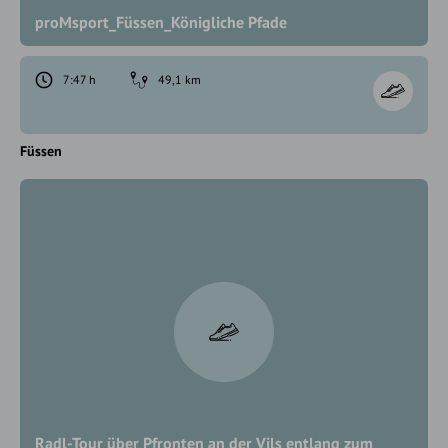
proMsport_Füssen_Königliche Pfade
7:47 h
49,1 km
Füssen
Radl-Tour über Pfronten an der Vils entlang zum