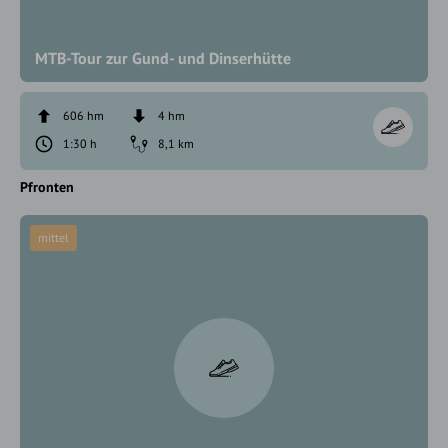
MTB-Tour zur Gund- und Dinserhütte
606 hm
4 hm
1:30 h
8,1 km
Pfronten
mittel