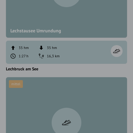
Lechstausee Umrundung
35 hm
35 hm
1:27 h
16,3 km
Lechbruck am See
mittel