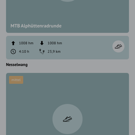
MTB Alphüttenradrunde
1008 hm
1008 hm
4:10 h
23,9 km
Nesselwang
mittel