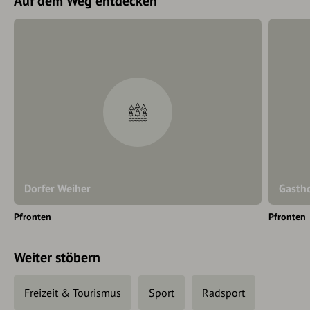
Auf dem Weg entdecken
Dorfer Weiher
Gasth
Pfronten
Pfronten
Weiter stöbern
Freizeit & Tourismus
Sport
Radsport