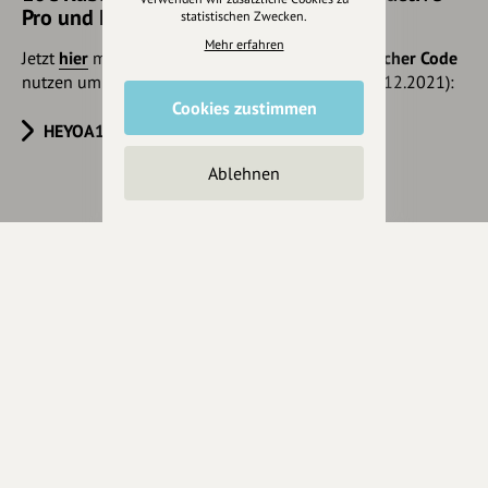
Pro und Pro+ sichern
statistischen Zwecken.
Mehr erfahren
Jetzt
hier
mehr erfahren oder gleich unseren
Voucher Code
nutzen um 10€ Rabatt zu erhalten (gültig bis 31.12.2021):
Cookies zustimmen
HEYOA10V
Ablehnen
Eintrag teilen
Änderungen vorschlagen
Inhaberschaft beantragen