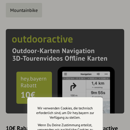
Mountainbike
Wir verwenden Cookies, die technisch
erforderlich sind, um Dir hey.bayern zur
Verfügung zu stellen.
Wenn Du Deine Zustimmung erteilst,
10€ Rabatt mit hey.bayern auf Outdooractive
verwenden wir zusätzliche Cookies zu