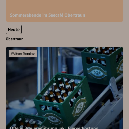
Sommerabende im Seecafé Obertraun
Heute
Obertraun
Weitere Termine
Offene Brauereiführung inkl. Bierverkostung