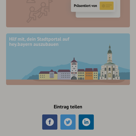
Hilf mit, dein Stadtportal auf
hey.bayern auszubauen
Eintrag teilen