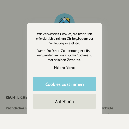
Wir verwenden Cookies, die technisch
erforderlich sind, um Dir hey.bayern zur
Verfügung zu stellen.
Wir sind auch auf
Wenn Du Deine Zustimmung erteilst,
verwenden wir zusätzliche Cookies zu
statistischen Zwecken.
Mehr erfahren
Cookies zustimmen
RECHTLICHER HINWEIS UND TRANSPARENZHINWEIS
Ablehnen
Rechtlicher Hinweis:
Die auf dieser Website veröffentlichten Inhalte
dienen ausschließlich der allgemeinen Information und Unterhaltung.
Sämtliche Beiträge, Gastartikel, Kommentare, Empfehlungen,
Bewertungen oder Verlinkungen spiegeln ausschließlich die Meinung der