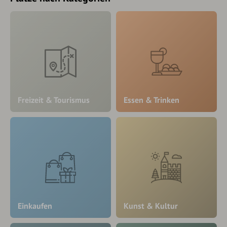
Freizeit & Tourismus
Essen & Trinken
Einkaufen
Kunst & Kultur