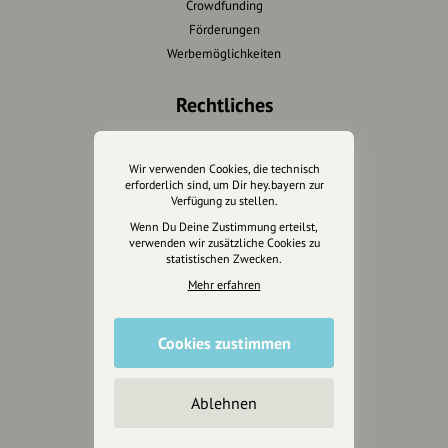
Crowdfunding
Förderungen
Werbemöglichkeiten
Rechtliches
Impressum
Datenschutz
Wir verwenden Cookies, die technisch
erforderlich sind, um Dir hey.bayern zur
AGB
Verfügung zu stellen.
Cookies zurücksetzen
Wenn Du Deine Zustimmung erteilst,
verwenden wir zusätzliche Cookies zu
statistischen Zwecken.
Presse
Mehr erfahren
Mediakit
Presseanfragen
Cookies zustimmen
Presseberichte
Wir unterstützen Euch
Ablehnen
Fotografie & mehr