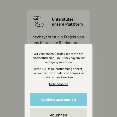
Unterstütze
unsere Plattform
hey.bayern ist ein Projekt von
uns für unsere Region und
für alle, die uns besuchen
wollen.
Wir verwenden Cookies, die technisch
erforderlich sind, um Dir hey.bayern zur
Verfügung zu stellen.
Wenn Du Deine Zustimmung erteilst,
Inhalte vorschlagen
verwenden wir zusätzliche Cookies zu
statistischen Zwecken.
Mehr erfahren
Jetzt unterstützen
Cookies zustimmen
Wir können leider keine
Spendenquittung ausstellen.
Ablehnen