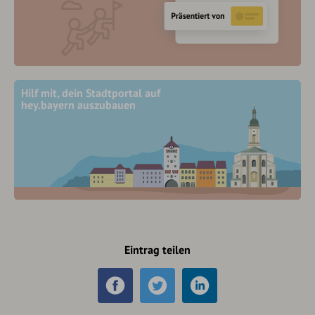
Hilf mit, dein Stadtportal auf
hey.bayern auszubauen
Eintrag teilen