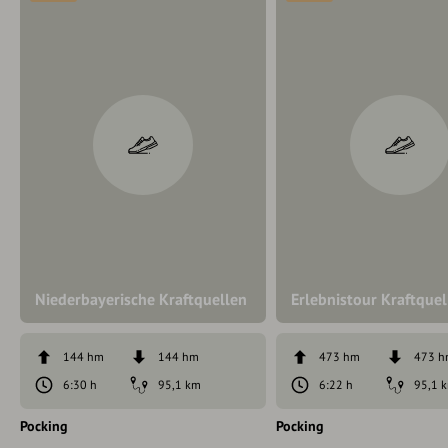
Niederbayerische Kraftquellen
Erlebnistour Kraftque
144 hm
144 hm
473 hm
473 
6:30 h
95,1 km
6:22 h
95,1 
Pocking
Pocking