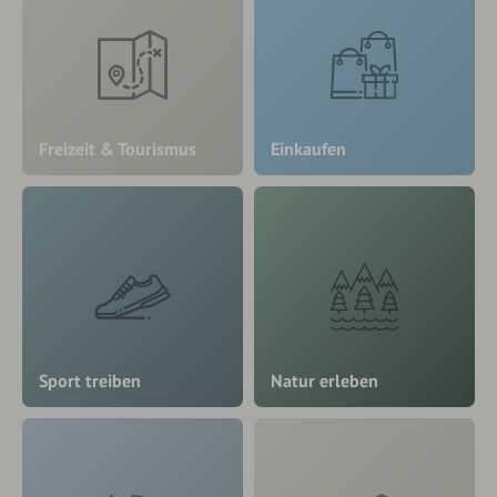
Freizeit & Tourismus
Einkaufen
Sport treiben
Natur erleben