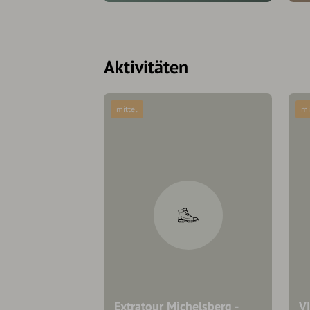
Aktivitäten
mittel
mi
Extratour Michelsberg -
V