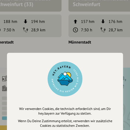
chweinfurt (33)
Schweinfurt
188 hm
194 hm
157 hm
176 hm
7:30 h
28,9 km
7:30 h
28,7 km
erstadt
Münnerstadt
Registriere dich,
um dir Einträge
zu merken
Wir verwenden Cookies, die technisch erforderlich sind, um Dir
hey.bayern zur Verfügung zu stellen.
Wenn Du Deine Zustimmung erteilst, verwenden wir zusätzliche
Cookies zu statistischen Zwecken.