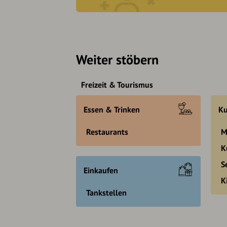
Weiter stöbern
Freizeit & Tourismus
Essen & Trinken
Ku
Restaurants
M
K
S
Einkaufen
K
Tankstellen