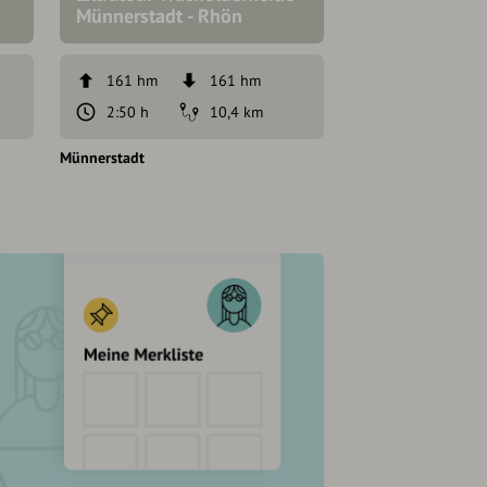
Münnerstadt - Rhön
161 hm
161 hm
2:50 h
10,4 km
Münnerstadt