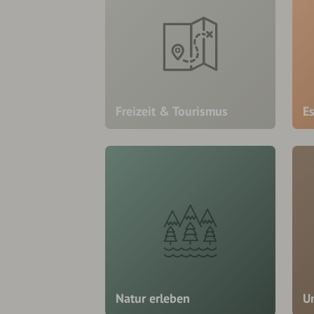
Freizeit & Tourismus
E
Natur erleben
U