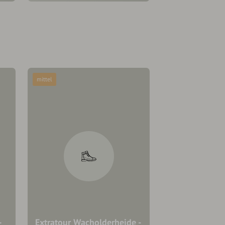
mittel
-
Extratour Wacholderheide -