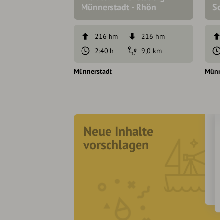
Münnerstadt - Rhön
S
216 hm
216 hm
2:40 h
9,0 km
Münnerstadt
Münn
Neue Inhalte
vorschlagen