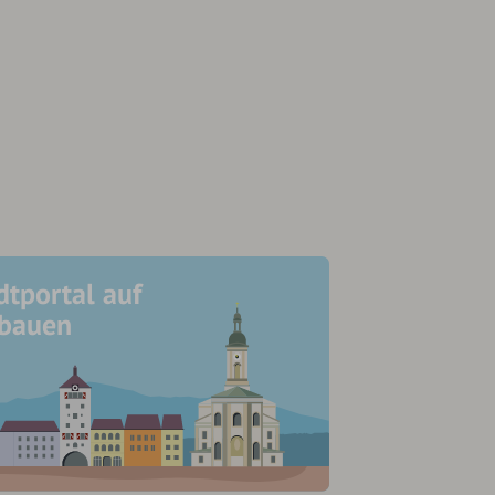
dtportal auf
ubauen