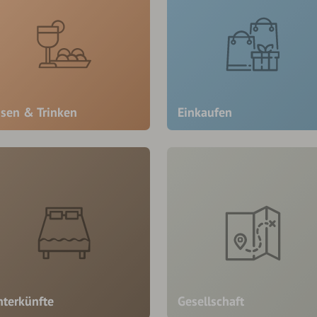
ssen & Trinken
Einkaufen
nterkünfte
Gesellschaft