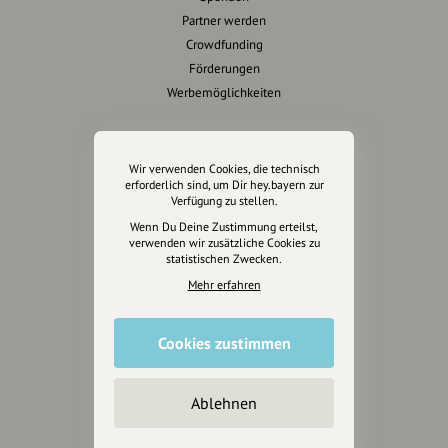
Partner werden
Crowdfunding
Förderungen
Werbemöglichkeiten
Rechtliches
Wir verwenden Cookies, die technisch
Impressum
erforderlich sind, um Dir hey.bayern zur
Verfügung zu stellen.
Datenschutz
Wenn Du Deine Zustimmung erteilst,
AGB
verwenden wir zusätzliche Cookies zu
Cookies zurücksetzen
statistischen Zwecken.
Mehr erfahren
Presse
Mediakit
Cookies zustimmen
Presseanfragen
Presseberichte
Ablehnen
Wir unterstützen Euch