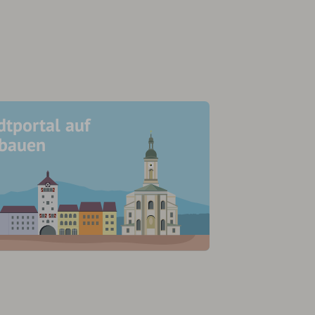
dtportal auf
ubauen