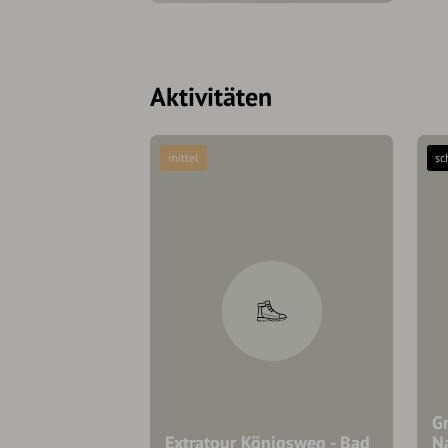
Aktivitäten
mittel
sc
Gr
Extratour Königsweg - Bad
Na