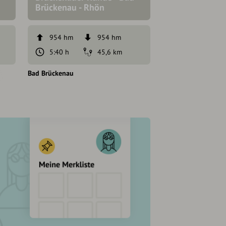
Brückenau - Rhön
954 hm
954 hm
5:40 h
45,6 km
Bad Brückenau