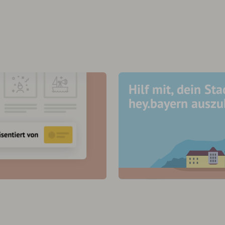
Hilf mit, dein Sta
hey.bayern ausz