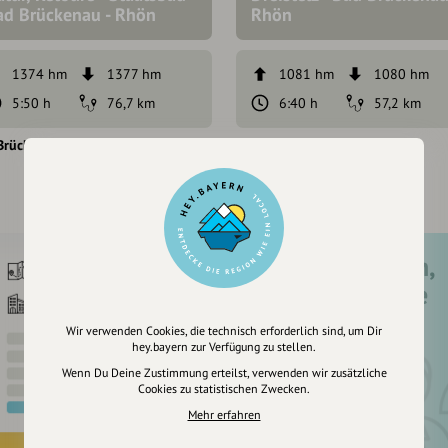
ad Brückenau - Rhön
Rhön
1374 hm
1377 hm
1081 hm
1080 hm
5:50 h
76,7 km
6:40 h
57,2 km
Brückenau
Bad Brückenau
Registriere dich,
um dir Einträge
zu merken
Wir verwenden Cookies, die technisch erforderlich sind, um Dir
hey.bayern zur Verfügung zu stellen.
Wenn Du Deine Zustimmung erteilst, verwenden wir zusätzliche
Cookies zu statistischen Zwecken.
Mehr erfahren