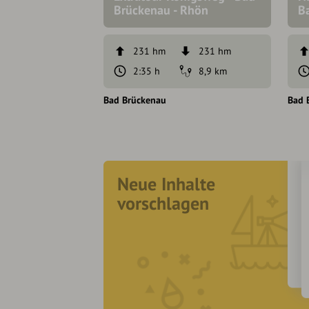
Brückenau - Rhön
B
231 hm
231 hm
2:35 h
8,9 km
Bad Brückenau
Bad 
Neue Inhalte
vorschlagen