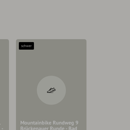
schwer
1
Mountainbike Rundweg 9
 -
Brückenauer Runde - Bad