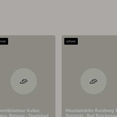
hwer
schwer
avelbiketour Kultur,
Mountainbike Rundweg 
tur, Retoure - Staatsbad
Dreistelz - Bad Brückenau