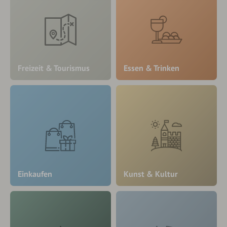
Freizeit & Tourismus
Essen & Trinken
Einkaufen
Kunst & Kultur