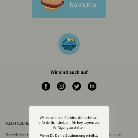
Wir sind auch auf
Wir verwenden Cookies, die technisch
erforderlich sind, um Dir hey.bayern zur
RECHTLICHER HINWEIS UND TRANSPARENZHINWEIS
Verfügung zu stellen.
Rechtlicher Hinweis:
Die auf dieser Website veröffentlichten Inhalte
Wenn Du Deine Zustimmung erteilst,