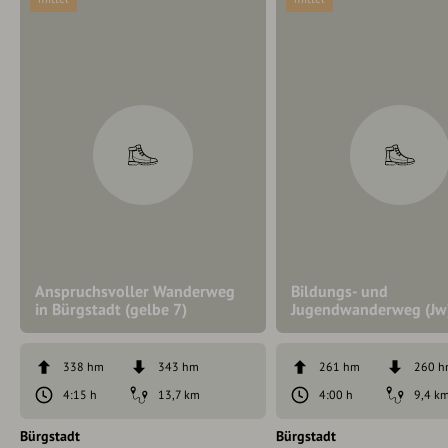
Anspruchsvoller Wanderweg
Bildungs- und
in Bürgstadt (gelbe 7)
Jugendwanderweg (Jw
338 hm
343 hm
261 hm
260 
4:15 h
13,7 km
4:00 h
9,4 k
Bürgstadt
Bürgstadt