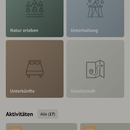
Natur erleben
Unterhaltung
Unterkünfte
Gesellschaft
Aktivitäten
Alle
(
17
)
mittel
mittel