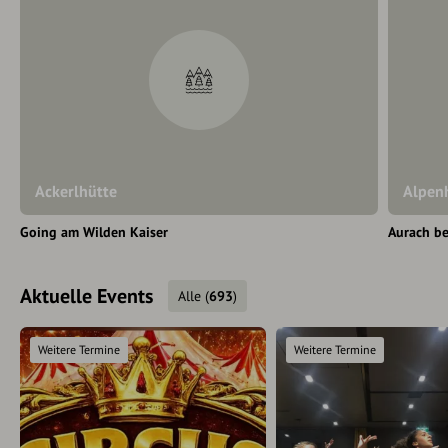
Ackerlhütte
Alpen
Going am Wilden Kaiser
Aurach be
Aktuelle Events
Alle
(
693
)
Weitere Termine
Weitere Termine