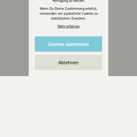
Verfügung zu stellen.
Jetzt unterstützen
Wenn Du Deine Zustimmung erteilst,
verwenden wir zusätzliche Cookies zu
statistischen Zwecken.
Wir können leider keine
Spendenquittung ausstellen.
Mehr erfahren
Cookies zustimmen
Ablehnen
Wir sind auch auf