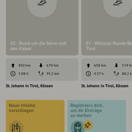
02 - Rund um die Salve und
07 - Weltcup-Runde B
den Kaiser
Tirol
850 hm
670 hm
650 hm
574 
5:08 h
95,5 km
4:37 h
88,2 
St. Johann in Tirol
Kössen
St. Johann in Tirol
Kössen
Neue Inhalte
Registriere dich,
vorschlagen
um dir Einträge
zu merken