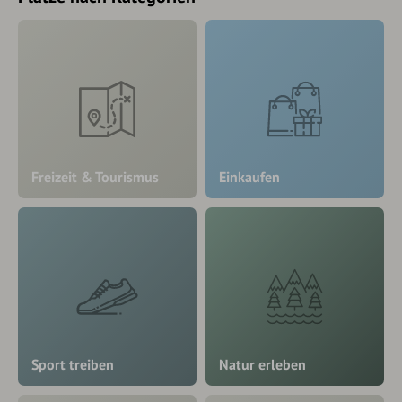
Freizeit & Tourismus
Einkaufen
Sport treiben
Natur erleben