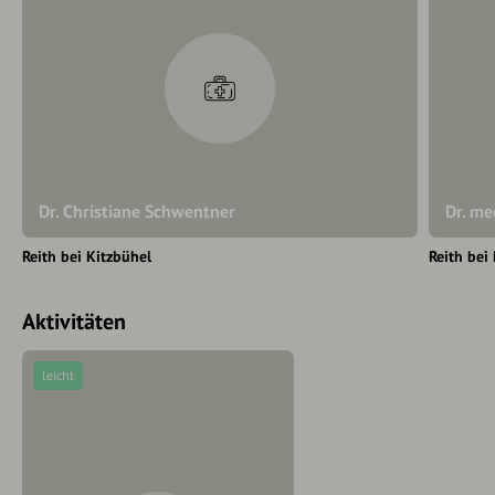
Dr. Christiane Schwentner
Dr. me
Reith bei Kitzbühel
Reith bei
Aktivitäten
leicht