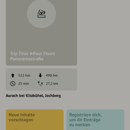
Trip Tirol ➤Pass Thurn
Panoramastraße
522 hm
490 hm
25 min
27,2 km
Aurach bei Kitzbühel
Jochberg
Neue Inhalte
Registriere dich,
vorschlagen
um dir Einträge
zu merken