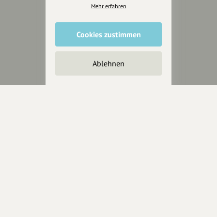
für alle, die uns besuchen
Mehr erfahren
wollen.
Cookies zustimmen
Inhalte vorschlagen
Ablehnen
Jetzt unterstützen
Wir können leider keine
Spendenquittung ausstellen.