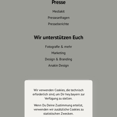
Presse
Mediakit
Presseanfragen
Presseberichte
Wir unterstützen Euch
Fotografie & mehr
Marketing
Design & Branding
Anakin Design
Unterstütze
Wir verwenden Cookies, die technisch
unsere Plattform
erforderlich sind, um Dir hey.bayern zur
Verfügung zu stellen.
hey.bayern ist ein Projekt von
Wenn Du Deine Zustimmung erteilst,
verwenden wir zusätzliche Cookies zu
uns für unsere Region und
statistischen Zwecken.