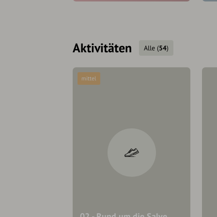
Aktivitäten
Alle
(
54
)
mittel
02 - Rund um die Salve