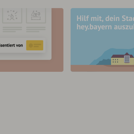
Hilf mit, dein Sta
hey.bayern ausz