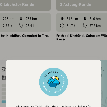
 Kitzbüheler Runde
2 Astberg-Runde
275 hm
275 hm
816 hm
816 hm
2:33 h
28,4 km
3:17 h
37,2 km
 bei Kitzbühel
Oberndorf in Tirol
Reith bei Kitzbühel
Going am Wil
Kaiser
Registriere dich,
um dir Einträge
zu merken
Wir verwenden Cookies, die technisch erforderlich sind, um Dir