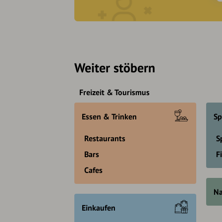
Weiter stöbern
Freizeit & Tourismus
Essen & Trinken
Sp
Restaurants
S
Bars
F
Cafes
Na
Einkaufen