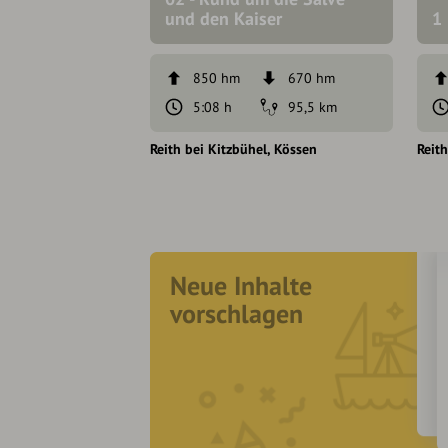
und den Kaiser
1
850 hm
670 hm
5:08 h
95,5 km
Reith bei Kitzbühel
Kössen
Reith
Neue Inhalte
vorschlagen