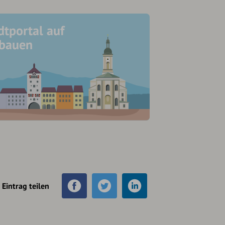
dtportal auf
ubauen
Eintrag teilen