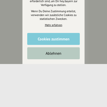
erforderlich sind, um Dir hey.bayern zur
Design & Branding
Verfügung zu stellen.
Anakin Design
Wenn Du Deine Zustimmung erteilst,
verwenden wir zusätzliche Cookies zu
statistischen Zwecken.
Mehr erfahren
Unterstütze
unsere Plattform
Cookies zustimmen
hey.bayern ist ein Projekt von
uns für unsere Region und
Ablehnen
für alle, die uns besuchen
wollen.
Inhalte vorschlagen
Jetzt unterstützen
Wir können leider keine