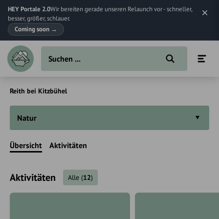
HEY Portale 2.0
Wir bereiten gerade unseren Relaunch vor - schneller,
besser, größer, schlauer.
Coming soon
→
Reith bei Kitzbühel
Natur
Übersicht
Aktivitäten
Aktivitäten
Alle
(
12
)