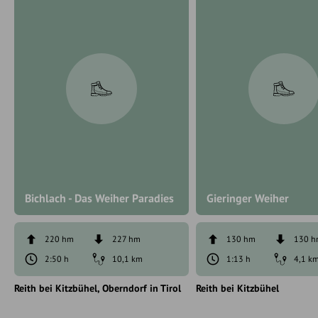
Bichlach - Das Weiher Paradies
Gieringer Weiher
220 hm
227 hm
130 hm
130 
2:50 h
10,1 km
1:13 h
4,1 k
Reith bei Kitzbühel
Oberndorf in Tirol
Reith bei Kitzbühel