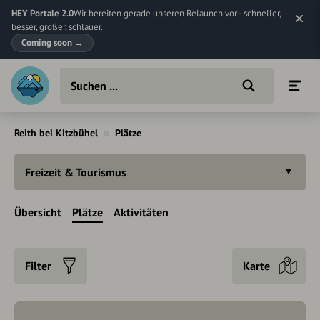
HEY Portale 2.0
Wir bereiten gerade unseren Relaunch vor - schneller,
besser, größer, schlauer.
Coming soon
→
Reith bei Kitzbühel
Plätze
Freizeit & Tourismus
Übersicht
Plätze
Aktivitäten
Filter
Karte