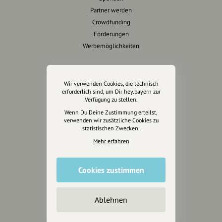
Partner werden
Crowdfunding
Förderungen
Werbemöglichkeiten
Rechtliches
Wir verwenden Cookies, die technisch
Impressum
erforderlich sind, um Dir hey.bayern zur
Verfügung zu stellen.
Datenschutz
Wenn Du Deine Zustimmung erteilst,
AGB
verwenden wir zusätzliche Cookies zu
Cookies zurücksetzen
statistischen Zwecken.
Mehr erfahren
Presse
Mediakit
Cookies zustimmen
Presseanfragen
Presseberichte
Ablehnen
Wir unterstützen Euch