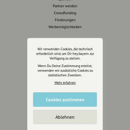
Partner werden
Crowdfunding
Förderungen
Werbemöglichkeiten
Rechtliches
Wir verwenden Cookies, die technisch
Impressum
erforderlich sind, um Dir hey.bayern zur
Verfügung zu stellen.
Datenschutz
Wenn Du Deine Zustimmung erteilst,
AGB
verwenden wir zusätzliche Cookies zu
Cookies zurücksetzen
statistischen Zwecken.
Mehr erfahren
Presse
Mediakit
Cookies zustimmen
Presseanfragen
Presseberichte
Ablehnen
Wir unterstützen Euch