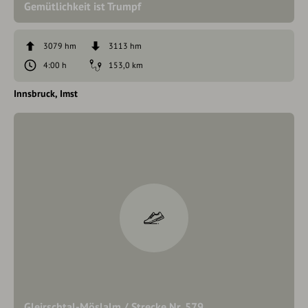
Gemütlichkeit ist Trumpf
3079 hm
3113 hm
4:00 h
153,0 km
Innsbruck
Imst
Gleirschtal-Möslalm / Strecke Nr. 579