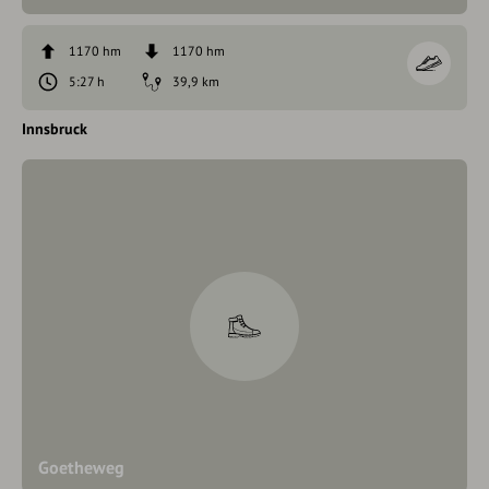
1170 hm
1170 hm
5:27 h
39,9 km
Innsbruck
Goetheweg