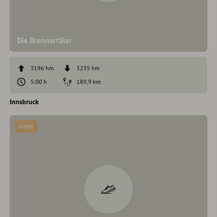
Die Brennertäler
3196 hm
3235 hm
5:00 h
189,9 km
Innsbruck
mittel