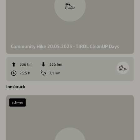
Community Hike 20.05.2023 - TIROL CleanUP Days
336 hm
336 hm
2:25 h
7,1 km
Innsbruck
schwer