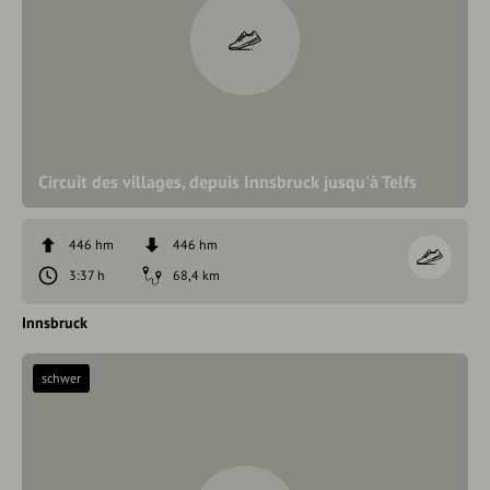
Circuit des villages, depuis Innsbruck jusqu'à Telfs
446 hm
446 hm
3:37 h
68,4 km
Innsbruck
schwer