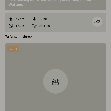
Fernradweg München Venedig in der Region Hall
Wattens
35 hm
10 hm
1:50 h
26,4 km
Terfens
Innsbruck
mittel