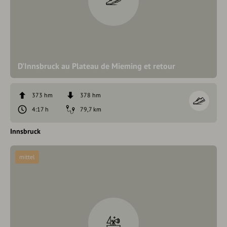
D'Innsbruck au Plateau de Mieming et retour
373 hm
378 hm
4:17 h
79,7 km
Innsbruck
mittel