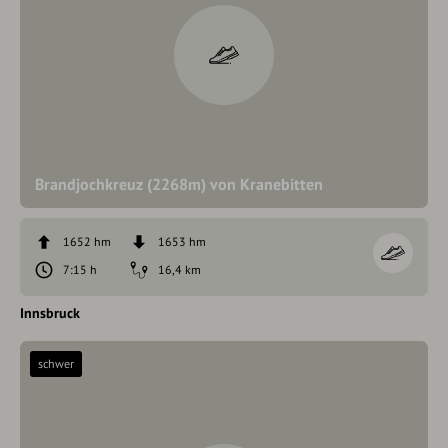
Brandjochkreuz (2268m) von Kranebitten
1652 hm
1653 hm
7:15 h
16,4 km
Innsbruck
schwer