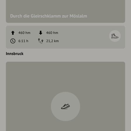
Durch die Gleirschklamm zur Möslalm
460 hm
460 hm
6:11 h
21,2 km
Innsbruck