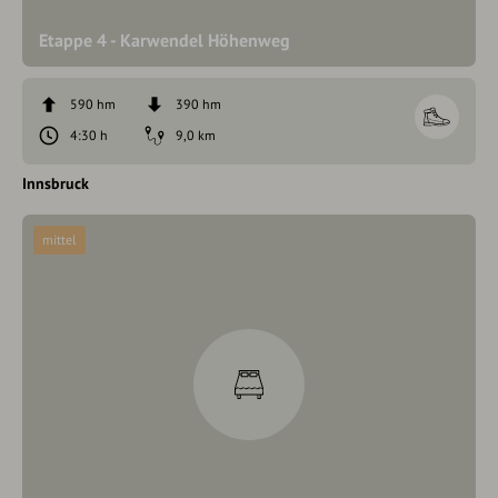
Etappe 4 - Karwendel Höhenweg
590 hm
390 hm
4:30 h
9,0 km
Innsbruck
mittel