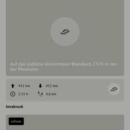
Auf das südliche Gleirschtaler Brandjoch 2374 m von
der Pfeishütte
452 hm
452 hm
2:15 h
4,6 km
Innsbruck
schwer