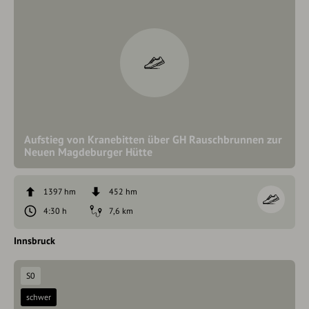
Aufstieg von Kranebitten über GH Rauschbrunnen zur
Neuen Magdeburger Hütte
1397 hm
452 hm
4:30 h
7,6 km
Innsbruck
S0
schwer