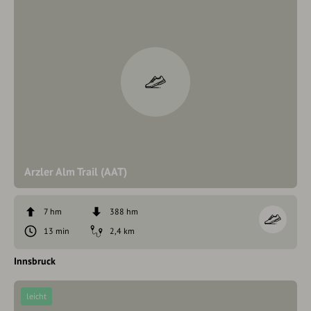
Arzler Alm Trail (AAT)
7 hm
388 hm
13 min
2,4 km
Innsbruck
leicht