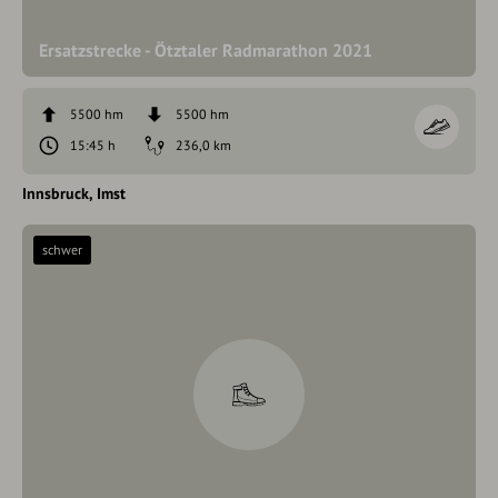
Ersatzstrecke - Ötztaler Radmarathon 2021
5500 hm
5500 hm
15:45 h
236,0 km
Innsbruck
Imst
schwer