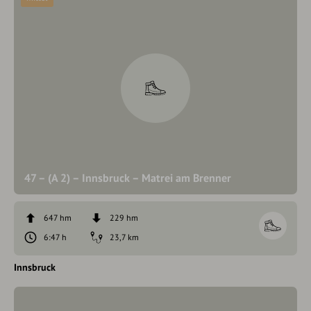
47 – (A 2) – Innsbruck – Matrei am Brenner
647 hm
229 hm
6:47 h
23,7 km
Innsbruck