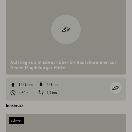
Aufstieg von Innsbruck über GH Rauschbrunnen zur
Neuen Magdeburger Hütte
1446 hm
448 hm
4:30 h
7,3 km
Innsbruck
schwer