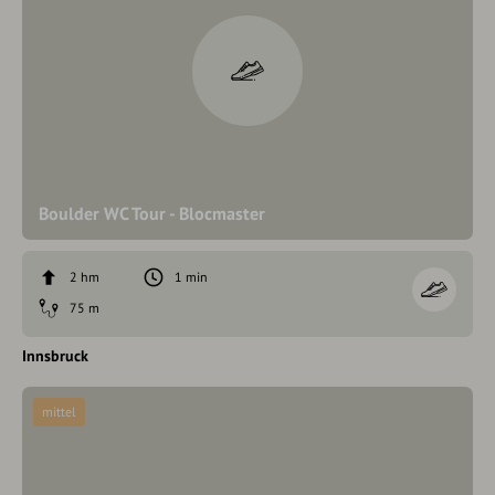
Boulder WC Tour - Blocmaster
2 hm
1 min
75 m
Innsbruck
mittel