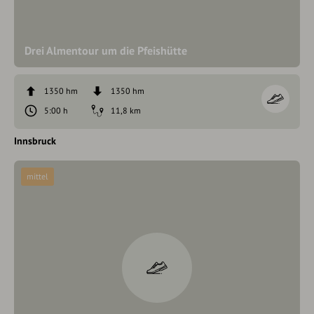
Drei Almentour um die Pfeishütte
1350 hm
1350 hm
5:00 h
11,8 km
Innsbruck
mittel