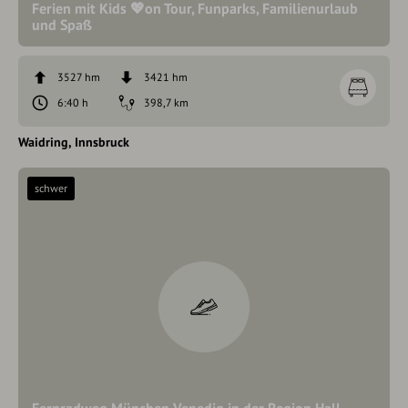
Ferien mit Kids 💖on Tour, Funparks, Familienurlaub
und Spaß
3527 hm
3421 hm
6:40 h
398,7 km
Waidring
Innsbruck
schwer