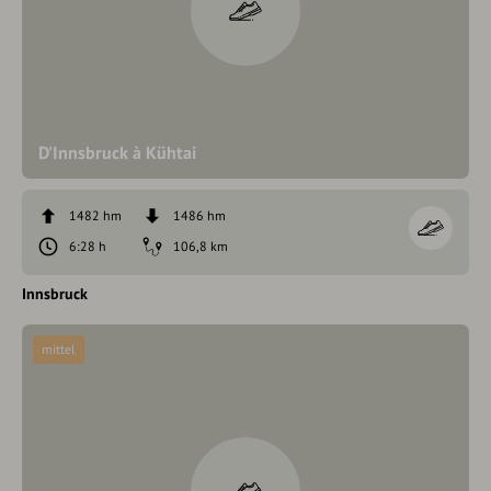
D'Innsbruck à Kühtai
1482 hm
1486 hm
6:28 h
106,8 km
Innsbruck
mittel