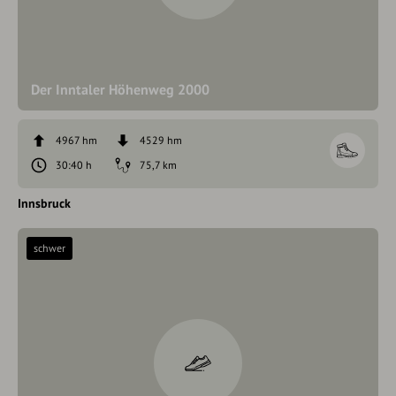
Der Inntaler Höhenweg 2000
4967 hm
4529 hm
30:40 h
75,7 km
Innsbruck
schwer