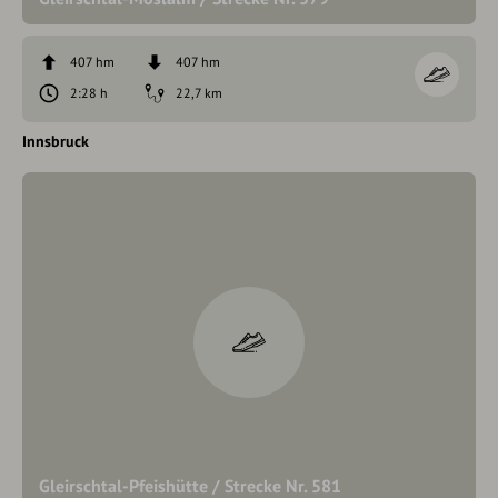
407 hm
407 hm
2:28 h
22,7 km
Innsbruck
Gleirschtal-Pfeishütte / Strecke Nr. 581