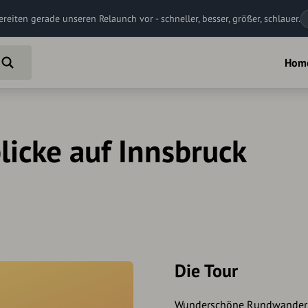
ereiten gerade unseren Relaunch vor - schneller, besser, größer, schlauer.
Hom
licke auf Innsbruck
Die Tour
Wunderschöne Rundwanderu