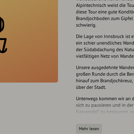
Alpintechnisch weist die Tou
diese Tour eine gute Kondit
Brandjochboden zum Gipfel is
schwierig.
Die Lage von Innsbruck ist 
ein schier unendliches Wand
der Südabdachung des Natu
vielfältigen Netz von Wand
Unsere ausgedehnte Wanderu
großen Runde durch die Be
hinauf zum Brandjochkreuz,
über der Stadt.
Unterwegs kommen wir an de
sich zu pausieren und in de
Karwendel“ zu bestaunen, w
allerhand zu entdecken gibt
Mehr lesen
Beim Abstieg lädt der Gasth