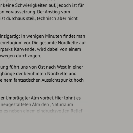
r keine Schwierigkeiten auf, jedoch ist für
ion Voraussetzung. Der Anstieg vom
t durchaus steil, technisch aber nicht
einzigartig: In wenigen Minuten findet man
errefugium vor. Die gesamte Nordkette auf
rparks Karwendel wird dabei von einem
erwegen durchzogen.
ng führt uns von Ost nach West in einer
rghänge der berühmten Nordkette und
 einem fantastischen Aussichtspunkt hoch
r Umbrüggler Alm vorbei. Hier lohnt es
r neugestalteten Alm den „Naturraum
o es neben einem eindrucksvollen Relief
.
of Rauschbrunnen zur Erholung ein, bevor