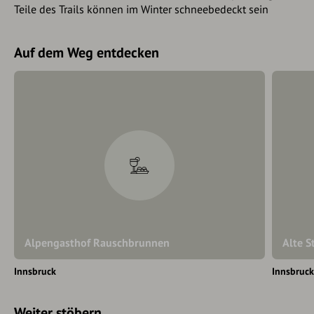
Teile des Trails können im Winter schneebedeckt sein
Auf dem Weg entdecken
Alpengasthof Rauschbrunnen
Alte S
Innsbruck
Innsbruc
Weiter stöbern