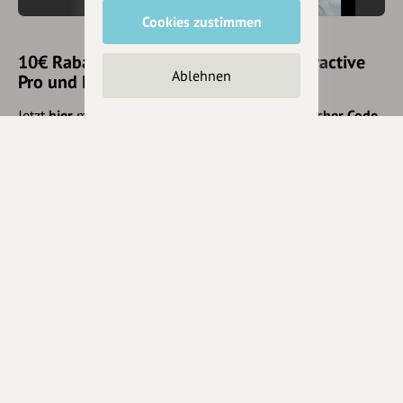
Cookies zustimmen
10€ Rabatt mit hey.bayern auf Outdooractive
Ablehnen
Pro und Pro+ sichern
Jetzt
hier
mehr erfahren oder gleich unseren
Voucher Code
nutzen um 10€ Rabatt zu erhalten (gültig bis 31.12.2021):
HEYOA10V
Eintrag teilen
Änderungen vorschlagen