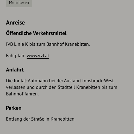
Mehr lesen
unterhalb zweigt unser Weg nach rechts ab und quert das
Schneekar. Markiert geht es weiter schräg bergauf Richtung
Osten durch ein Latschenfeld auf den Brandjochboden. Von
Anreise
hier führt der Weiterweg direkt nach Norden zuerst noch
durch Latschen, dann über den schottrigen Grasrücken auf
Öffentliche Verkehrsmittel
den Gipfel.
IVB Linie K bis zum Bahnhof Kranebitten.
Abstieg:
Fahrplan:
www.vvt.at
1. wie Aufstieg.
Anfahrt
2. oder Abstieg zum Brandjochboden und von hier aus
weiter Richtung Osten auf den Achselkopf. Von hier führt
Die Inntal-Autobahn bei der Ausfahrt Innsbruck-West
ein sehr steiler Steig (Trittsicherheit!) über das Höttinger
verlassen und durch den Stadtteil Kranebitten bis zum
Bild und den Stangensteig zurück nach Kranebitten.
Bahnhof fahren.
Parken
Entlang der Straße in Kranebitten