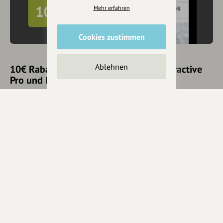
Mehr erfahren
Cookies zustimmen
Ablehnen
10€ Rabatt mit hey.bayern auf Outdooractive
Pro und Pro+ sichern
Jetzt
hier
mehr erfahren oder gleich unseren
Voucher Code
nutzen um 10€ Rabatt zu erhalten (gültig bis 31.12.2021):
HEYOA10V
Eintrag teilen