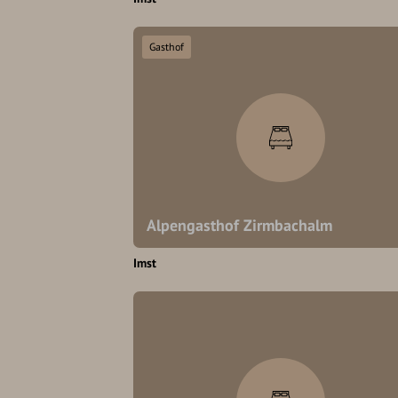
Gasthof
Alpengasthof Zirmbachalm
Imst