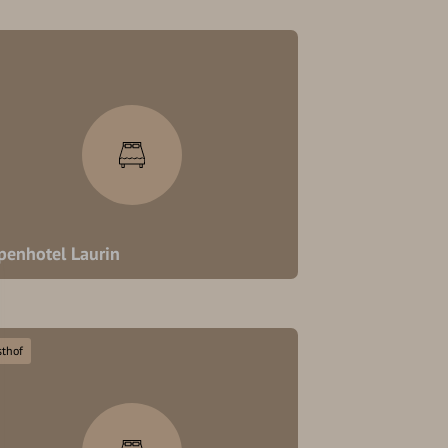
penhotel Laurin
sthof