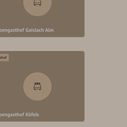
pengasthof Gaislach Alm
sthof
pengasthof Köfels