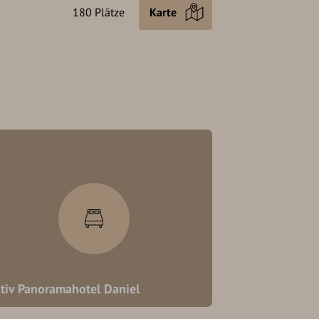
180 Plätze
Karte
tiv Panoramahotel Daniel