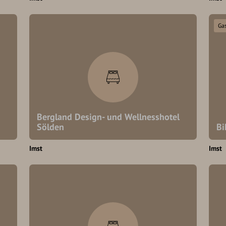
Ga
Bergland Design- und Wellnesshotel
Sölden
Bi
Imst
Imst