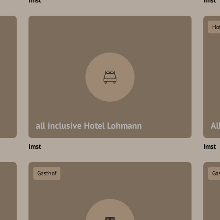
Imst
Imst
Hot
all inclusive Hotel Lohmann
Al
Imst
Imst
Gasthof
Ga