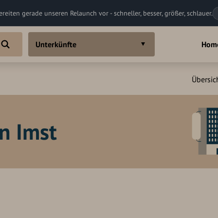
ereiten gerade unseren Relaunch vor - schneller, besser, größer, schlauer.
Unterkünfte
Hom
Übersic
n Imst