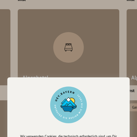
Alpenhotel
Al
Imst
Imst
Ga
Wir verwenden Cookies, die technisch erforderlich sind, um Dir