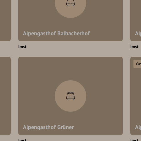
Alpengasthof Balbacherhof
Al
Imst
Imst
Ga
Alpengasthof Grüner
Al
Imst
Imst