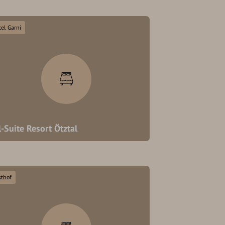
el Garni
l-Suite Resort Ötztal
sthof