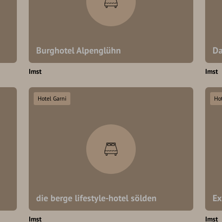
Burghotel Alpenglühn
Da
Imst
Imst
Hotel Garni
Hot
die berge lifestyle-hotel sölden
Ex
Imst
Imst