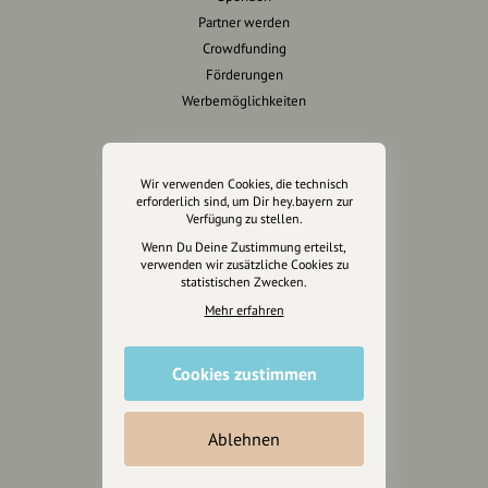
Partner werden
Crowdfunding
Förderungen
Werbemöglichkeiten
Rechtliches
Wir verwenden Cookies, die technisch
Impressum
erforderlich sind, um Dir hey.bayern zur
Verfügung zu stellen.
Datenschutz
Wenn Du Deine Zustimmung erteilst,
AGB
verwenden wir zusätzliche Cookies zu
Cookies zurücksetzen
statistischen Zwecken.
Mehr erfahren
Presse
Mediakit
Cookies zustimmen
Presseanfragen
Presseberichte
Ablehnen
Wir unterstützen Euch