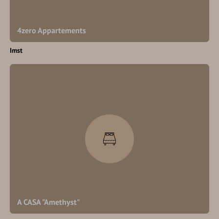
4zero Appartements
Imst
A CASA "Amethyst"