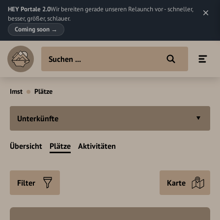
HEY Portale 2.0
Wir bereiten gerade unseren Relaunch vor - schneller,
besser, größer, schlauer.
Coming soon
→
Imst
Plätze
Unterkünfte
Übersicht
Plätze
Aktivitäten
Filter
Karte