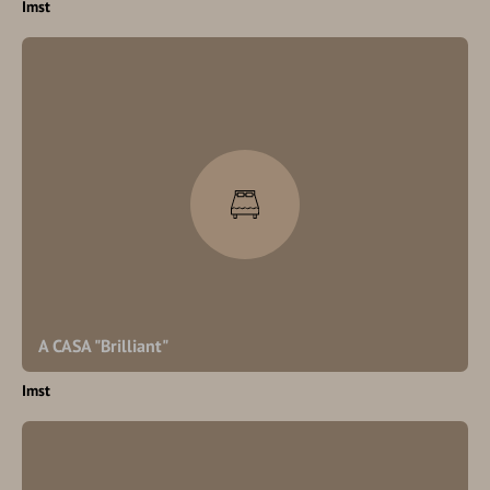
Imst
A CASA "Brilliant"
Imst