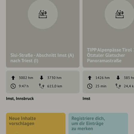
TIPP Alpenpässe Tirol
Sisi-Straße - Abschnitt Imst (A)
Ötztaler Gletscher
nach Triest (I)
Panoramastraße
3002 hm
3730 hm
1426 hm
385 
9:47 h
615,0 km
25 min
24,4 
Imst
Innsbruck
Imst
Neue Inhalte
Registriere dich,
vorschlagen
um dir Einträge
zu merken