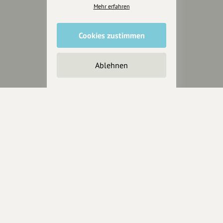
für alle, die uns besuchen
Mehr erfahren
wollen.
Cookies zustimmen
Inhalte vorschlagen
Ablehnen
Jetzt unterstützen
Wir können leider keine
Spendenquittung ausstellen.