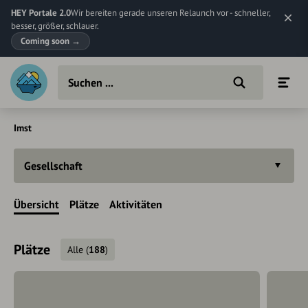
HEY Portale 2.0
Wir bereiten gerade unseren Relaunch vor - schneller,
besser, größer, schlauer.
Coming soon
→
Imst
Gesellschaft
Übersicht
Plätze
Aktivitäten
Plätze
Alle
(
188
)