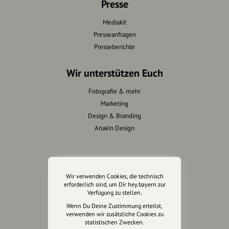
Presse
Mediakit
Presseanfragen
Presseberichte
Wir unterstützen Euch
Fotografie & mehr
Marketing
Design & Branding
Anakin Design
Unterstütze
Wir verwenden Cookies, die technisch
unsere Plattform
erforderlich sind, um Dir hey.bayern zur
Verfügung zu stellen.
hey.bayern ist ein Projekt von
Wenn Du Deine Zustimmung erteilst,
verwenden wir zusätzliche Cookies zu
uns für unsere Region und
statistischen Zwecken.