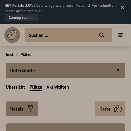
HEY Portale 2.0
Wir bereiten gerade unseren Relaunch vor - schneller,
besser, größer, schlauer.
Coming soon
→
Imst
Plätze
Unterkünfte
Übersicht
Plätze
Aktivitäten
Hotels
Karte