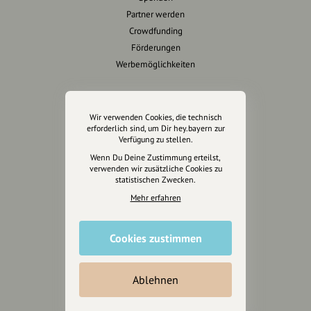
Partner werden
Crowdfunding
Förderungen
Werbemöglichkeiten
Rechtliches
Wir verwenden Cookies, die technisch
Impressum
erforderlich sind, um Dir hey.bayern zur
Verfügung zu stellen.
Datenschutz
Wenn Du Deine Zustimmung erteilst,
AGB
verwenden wir zusätzliche Cookies zu
Cookies zurücksetzen
statistischen Zwecken.
Mehr erfahren
Presse
Mediakit
Cookies zustimmen
Presseanfragen
Presseberichte
Ablehnen
Wir unterstützen Euch