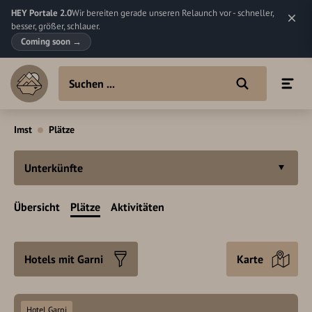
HEY Portale 2.0
Wir bereiten gerade unseren Relaunch vor - schneller,
besser, größer, schlauer.
Coming soon
→
Imst
Plätze
Unterkünfte
Übersicht
Plätze
Aktivitäten
Hotels mit Garni
Karte
Hotel Garni