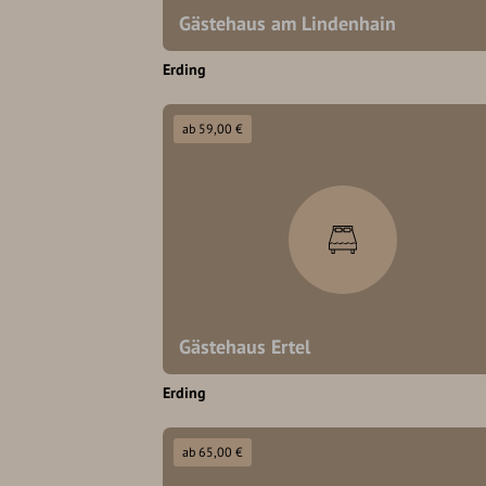
Gästehaus am Lindenhain
Erding
ab 59,00 €
Gästehaus Ertel
Erding
ab 65,00 €