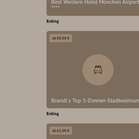
Best Western Hotel München Airpor
****
Erding
ab 80,00 €
Brandl´s Top 3-Zimmer-Stadtwohnu
Erding
ab 62,00 €