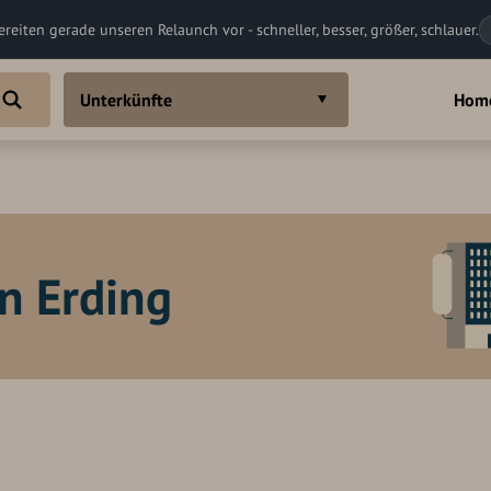
ereiten gerade unseren Relaunch vor - schneller, besser, größer, schlauer.
Unterkünfte
Hom
n Erding