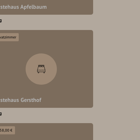
stehaus Apfelbaum
g
ivatzimmer
stehaus Gersthof
g
 58,00 €