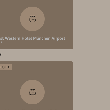
st Western Hotel München Airport
**
g
 83,00 €