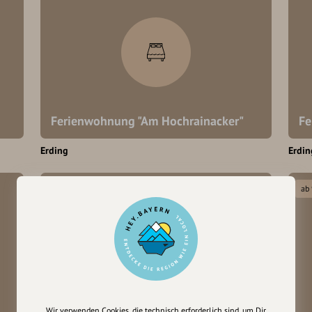
Ferienwohnung "Am Hochrainacker"
Fe
Erding
Erdin
Privatzimmer
ab
Wir verwenden Cookies, die technisch erforderlich sind, um Dir