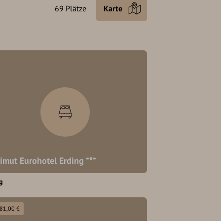
69 Plätze
Karte
imut Eurohotel Erding ***
g
 81,00 €