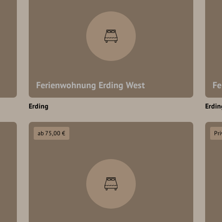
Ferienwohnung Erding West
Fe
Erding
Erdin
ab 75,00 €
Pr