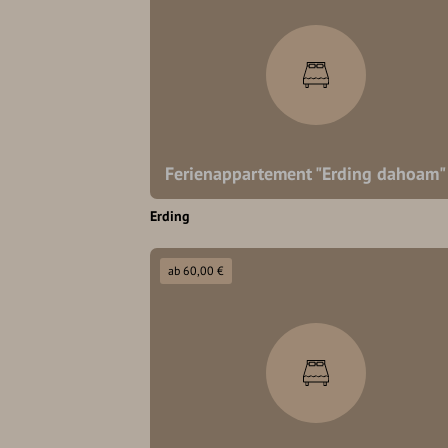
Ferienappartement "Erding dahoam"
Erding
ab 60,00 €