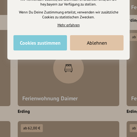
hey.bayern zur Verfügung zu stellen.
Ferienwohnung am Fehlbach
Fe
Wenn Du Deine Zustimmung erteilst, verwenden wir zusätzliche
Cookies zu statistischen Zwecken.
Erding
Erdin
Mehr erfahren
Ferien am Bauernhof
ab
Cookies zustimmen
Ablehnen
ab 36,00 €
Ferienwohnung Daimer
Fe
Erding
Erdin
ab 62,00 €
ab