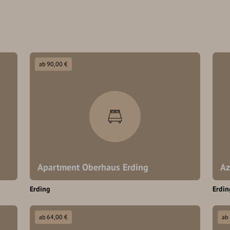
ab 90,00 €
Apartment Oberhaus Erding
Az
Erding
Erdin
ab 64,00 €
ab