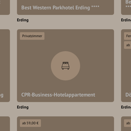
t
Be
Best Western Parkhotel Erding ****
**
Erding
Erdin
Privatzimmer
Fe
ab
ng
CPR-Business-Hotelappartement
Dö
Erding
Erdin
ab 59,00 €
ab