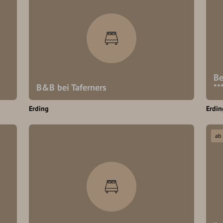
Be
B&B bei Taferners
**
Erding
Erdin
ab