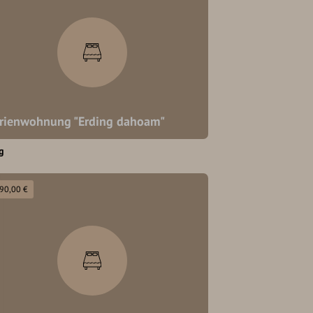
rienwohnung "Erding dahoam"
g
 90,00 €