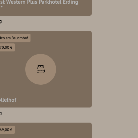
st Western Plus Parkhotel Erding
**
g
rien am Bauernhof
 70,00 €
llelhof
g
 69,00 €