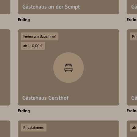
Gästehaus an der Sempt
Gä
Erding
Erdin
Ferien am Bauernhof
Pr
ab 110,00 €
Gästehaus Gersthof
Gä
Erding
Erdin
Privatzimmer
ab