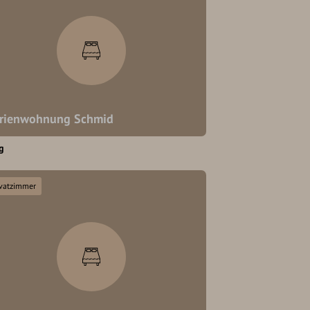
rienwohnung Schmid
g
ivatzimmer