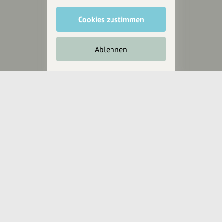
Cookies zustimmen
Unterstütze
unsere Plattform
Ablehnen
hey.bayern ist ein Projekt von
uns für unsere Region und
für alle, die uns besuchen
wollen.
Inhalte vorschlagen
Jetzt unterstützen
Wir können leider keine
Spendenquittung ausstellen.