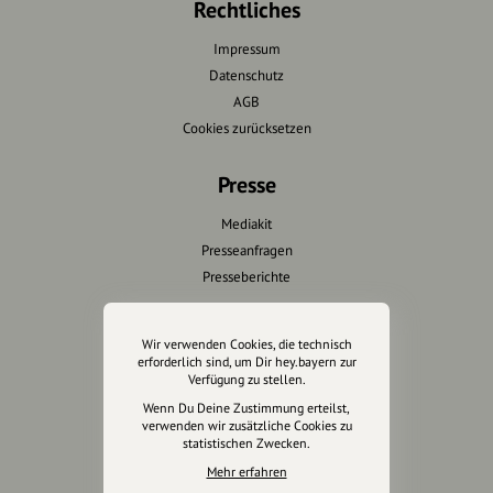
Rechtliches
Impressum
Datenschutz
AGB
Cookies zurücksetzen
Presse
Mediakit
Presseanfragen
Presseberichte
Wir unterstützen Euch
Wir verwenden Cookies, die technisch
erforderlich sind, um Dir hey.bayern zur
Fotografie & mehr
Verfügung zu stellen.
Marketing
Wenn Du Deine Zustimmung erteilst,
Design & Branding
verwenden wir zusätzliche Cookies zu
statistischen Zwecken.
Anakin Design
Mehr erfahren