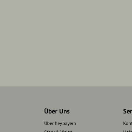
Über Uns
Se
Über hey.bayern
Kon