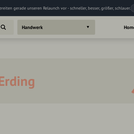
ereiten gerade unseren Relaunch vor - schneller, besser, größer, schlauer.
Handwerk
Hom
Erding