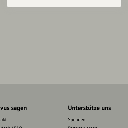
rvus sagen
Unterstütze uns
takt
Spenden