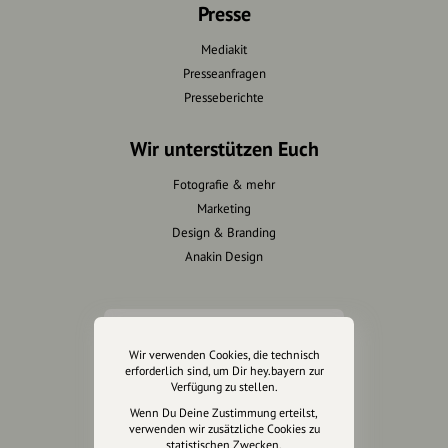
Presse
Mediakit
Presseanfragen
Presseberichte
Wir unterstützen Euch
Fotografie & mehr
Marketing
Design & Branding
Anakin Design
Unterstütze
Wir verwenden Cookies, die technisch
unsere Plattform
erforderlich sind, um Dir hey.bayern zur
Verfügung zu stellen.
hey.bayern ist ein Projekt von
Wenn Du Deine Zustimmung erteilst,
verwenden wir zusätzliche Cookies zu
uns für unsere Region und
statistischen Zwecken.