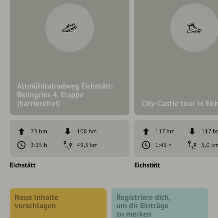
Altmühltalradweg Eichstätt-
Beilngries 4. Etappe
(barrierefrei)
City-Castle tour in Eic
73 hm
108 hm
117 hm
117 h
3:25 h
49,5 km
1:45 h
5,0 k
Eichstätt
Eichstätt
Neue Inhalte
Registriere dich,
vorschlagen
um dir Einträge
zu merken