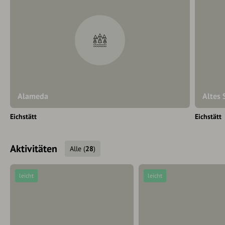
Alameda
Altes 
Eichstätt
Eichstätt
Aktivitäten
Alle
(
28
)
leicht
leicht