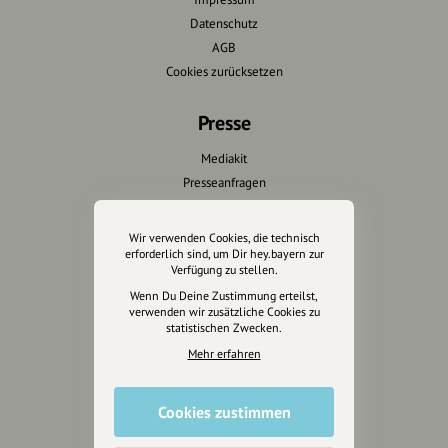
Datenschutz
AGB
Cookies zurücksetzen
Presse
Mediakit
Presseanfragen
Presseberichte
Wir verwenden Cookies, die technisch
Wir unterstützen Euch
erforderlich sind, um Dir hey.bayern zur
Verfügung zu stellen.
Fotografie & mehr
Wenn Du Deine Zustimmung erteilst,
verwenden wir zusätzliche Cookies zu
Marketing
statistischen Zwecken.
Design & Branding
Mehr erfahren
Anakin Design
Cookies zustimmen