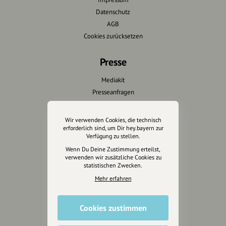
Datenschutz
AGB
Cookies zurücksetzen
Presse
Mediakit
Presseanfragen
Presseberichte
Wir verwenden Cookies, die technisch
Wir unterstützen Euch
erforderlich sind, um Dir hey.bayern zur
Verfügung zu stellen.
Fotografie & mehr
Wenn Du Deine Zustimmung erteilst,
verwenden wir zusätzliche Cookies zu
Marketing
statistischen Zwecken.
Design & Branding
Mehr erfahren
Anakin Design
Cookies zustimmen