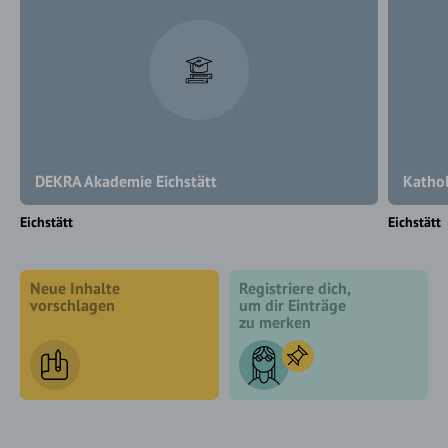
DEKRA Akademie Eichstätt
Kathol
Eichstätt
Eichstätt
Neue Inhalte
Registriere dich,
vorschlagen
um dir Einträge
zu merken