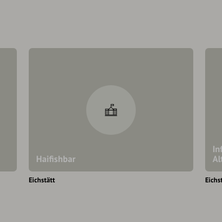
In
Haifishbar
Al
Eichstätt
Eichs