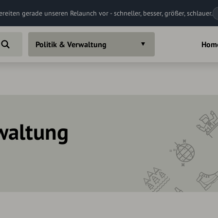
ereiten gerade unseren Relaunch vor - schneller, besser, größer, schlauer.
Politik & Verwaltung
Hom
rwaltung