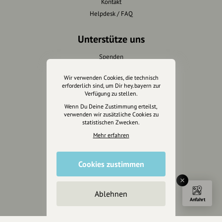
Kontakt
Helpdesk / FAQ
Unterstütze uns
Spenden
Partner werden
Wir verwenden Cookies, die technisch
Crowdfunding
erforderlich sind, um Dir hey.bayern zur
Förderungen
Verfügung zu stellen.
Werbemöglichkeiten
Wenn Du Deine Zustimmung erteilst,
verwenden wir zusätzliche Cookies zu
statistischen Zwecken.
Rechtliches
Mehr erfahren
Impressum
Datenschutz
Cookies zustimmen
AGB
Cookies zurücksetzen
Ablehnen
Anfahrt
Presse