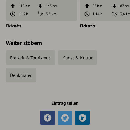
145 hm
145 hm
87 hm
87 hm
1:15 h
3,3 km
1:14 h
3,6 k
Eichstätt
Eichstätt
Weiter stöbern
Freizeit & Tourismus
Kunst & Kultur
Denkmäler
Eintrag teilen