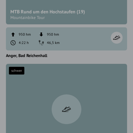
MTB Rund um den Hochstaufen (19)
Mountainbike Tour
950 hm
950 hm
4:22 h
46,5 km
Anger
Bad Reichenhall
schwer