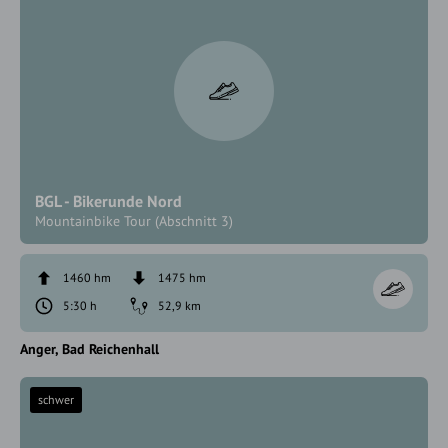
BGL - Bikerunde Nord
Mountainbike Tour (Abschnitt 3)
1460 hm
1475 hm
5:30 h
52,9 km
Anger
Bad Reichenhall
schwer