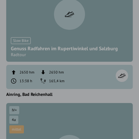
Slow Bike
Genuss Radfahren im Rupertiwinkel und Salzburg
Radtour
2650 hm
2650 hm
13:38 h
165,4 km
Ainring
Bad Reichenhall
IV+
4a
mittel