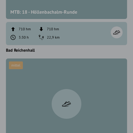
MTB: 18 - Höllenbachalm-Runde
710 hm
710 hm
3:30 h
22,9 km
Bad Reichenhall
mittel