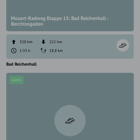
Mozart-Radweg Etappe 15: Bad Reichenhall -
Berchtesgaden
320 hm
222 hm
1:33 h
18,8 km
Bad Reichenhall
leicht