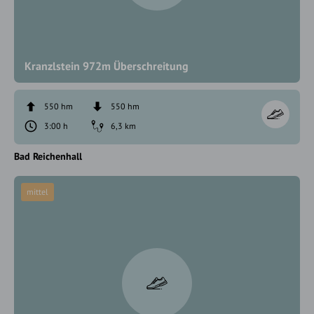
Kranzlstein 972m Überschreitung
550 hm
550 hm
3:00 h
6,3 km
Bad Reichenhall
mittel