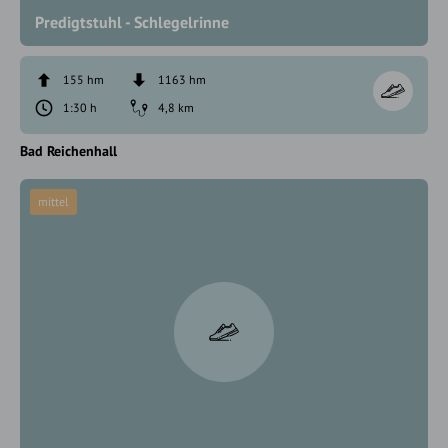
Predigtstuhl - Schlegelrinne
155 hm
1163 hm
1:30 h
4,8 km
Bad Reichenhall
mittel