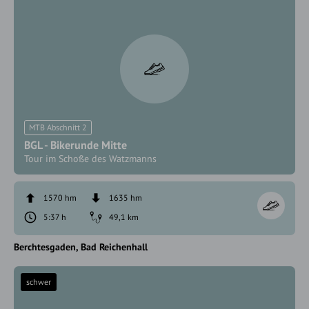
MTB Abschnitt 2
BGL - Bikerunde Mitte
Tour im Schoße des Watzmanns
1570 hm
1635 hm
5:37 h
49,1 km
Berchtesgaden
Bad Reichenhall
schwer