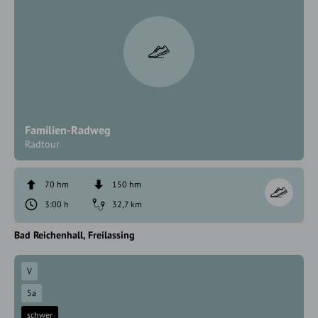
Familien-Radweg
Radtour
70 hm
150 hm
3:00 h
32,7 km
Bad Reichenhall
Freilassing
V
5a
schwer