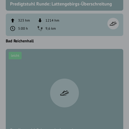
Predigtstuhl Runde: Lattengebirgs-Überschreitung
323 hm
1214 hm
5:00 h
9,6 km
Bad Reichenhall
leicht