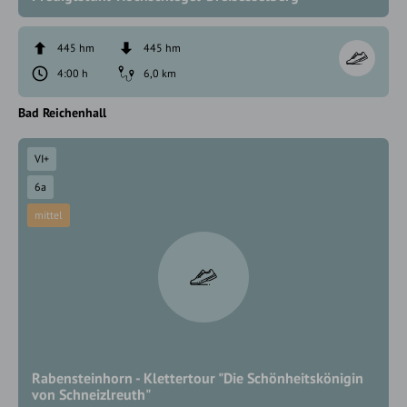
445 hm
445 hm
4:00 h
6,0 km
Bad Reichenhall
VI+
6a
mittel
Rabensteinhorn - Klettertour "Die Schönheitskönigin
von Schneizlreuth"