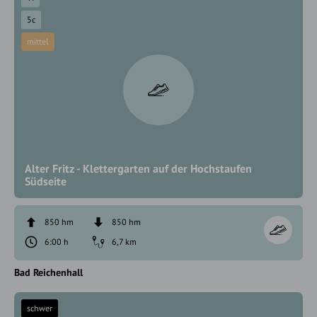
5c
mittel
Alter Fritz - Klettergarten auf der Hochstaufen
Südseite
850 hm
850 hm
6:00 h
6,7 km
Bad Reichenhall
schwer