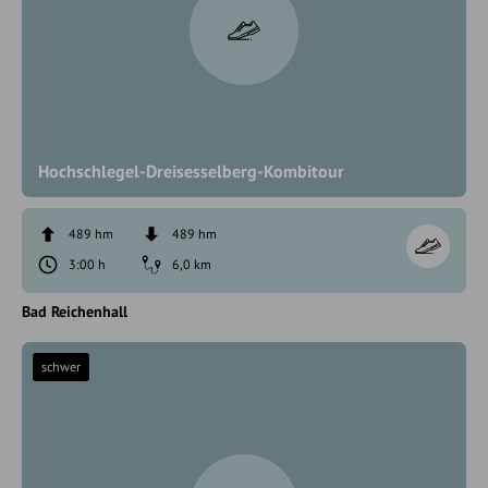
Hochschlegel-Dreisesselberg-Kombitour
489 hm
489 hm
3:00 h
6,0 km
Bad Reichenhall
schwer