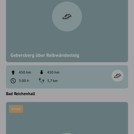
Gebersberg über Reibwändesteig
450 hm
450 hm
3:00 h
5,7 km
Bad Reichenhall
mittel