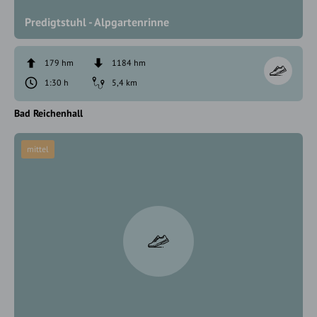
Predigtstuhl - Alpgartenrinne
179 hm
1184 hm
1:30 h
5,4 km
Bad Reichenhall
mittel