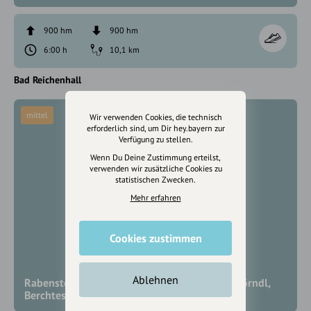
900 hm
900 hm
6:00 h
10,1 km
Bad Reichenhall
mittel
Wir verwenden Cookies, die technisch
erforderlich sind, um Dir hey.bayern zur
Verfügung zu stellen.
Wenn Du Deine Zustimmung erteilst,
verwenden wir zusätzliche Cookies zu
statistischen Zwecken.
Mehr erfahren
Cookies zustimmen
Ablehnen
Rabensteinhorn Süd und Nord, Pflasterbachhörndl,
Berchtesgadener Land