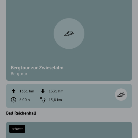
Bergtour zur Zwieselalm
Bergtour
1331 hm
1331 hm
6:00 h
15,8 km
Bad Reichenhall
schwer