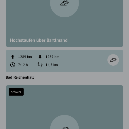
Hochstaufen über Bartlmahd
1289 hm
1289 hm
7:12 h
14,3 km
Bad Reichenhall
schwer