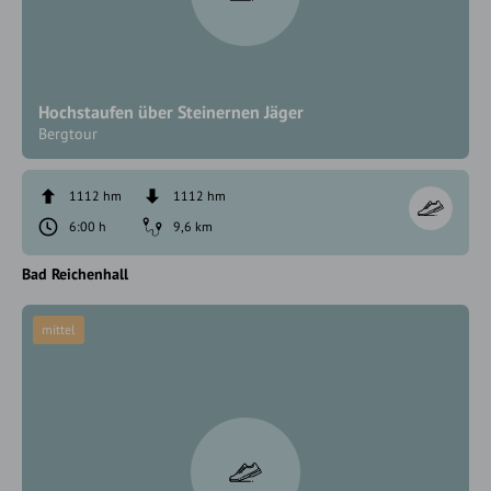
Hochstaufen über Steinernen Jäger
Bergtour
1112 hm
1112 hm
6:00 h
9,6 km
Bad Reichenhall
mittel