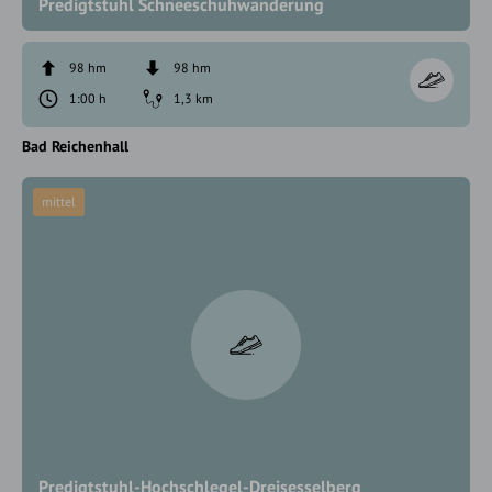
Predigtstuhl Schneeschuhwanderung
98 hm
98 hm
1:00 h
1,3 km
Bad Reichenhall
mittel
Predigtstuhl-Hochschlegel-Dreisesselberg