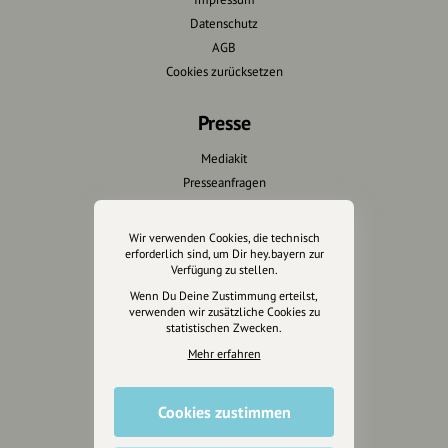
Datenschutz
AGB
Cookies zurücksetzen
Presse
Mediakit
Presseanfragen
Presseberichte
Wir verwenden Cookies, die technisch
Wir unterstützen Euch
erforderlich sind, um Dir hey.bayern zur
Verfügung zu stellen.
Fotografie & mehr
Wenn Du Deine Zustimmung erteilst,
verwenden wir zusätzliche Cookies zu
Marketing
statistischen Zwecken.
Design & Branding
Mehr erfahren
Anakin Design
Cookies zustimmen