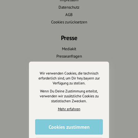
Datenschutz
AGB
Cookies zurücksetzen
Presse
Mediakit
Presseanfragen
Presseberichte
Wir verwenden Cookies, die technisch
Wir unterstützen Euch
erforderlich sind, um Dir hey.bayern zur
Verfügung zu stellen.
Fotografie & mehr
Wenn Du Deine Zustimmung erteilst,
verwenden wir zusätzliche Cookies zu
Marketing
statistischen Zwecken.
Design & Branding
Mehr erfahren
Anakin Design
Cookies zustimmen