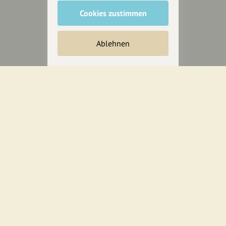
Cookies zustimmen
Inhalte vorschlagen
Ablehnen
Jetzt unterstützen
Wir können leider keine
Spendenquittung ausstellen.