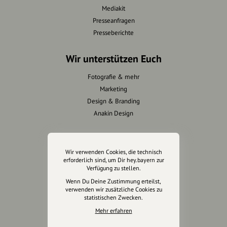
Mediakit
Presseanfragen
Presseberichte
Wir unterstützen Euch
Fotografie & mehr
Marketing
Design & Branding
Anakin Design
Wir verwenden Cookies, die technisch
Unterstütze
erforderlich sind, um Dir hey.bayern zur
unsere Plattform
Verfügung zu stellen.
Wenn Du Deine Zustimmung erteilst,
verwenden wir zusätzliche Cookies zu
hey.bayern ist ein Projekt von
statistischen Zwecken.
uns für unsere Region und
Mehr erfahren
für alle, die uns besuchen
wollen.