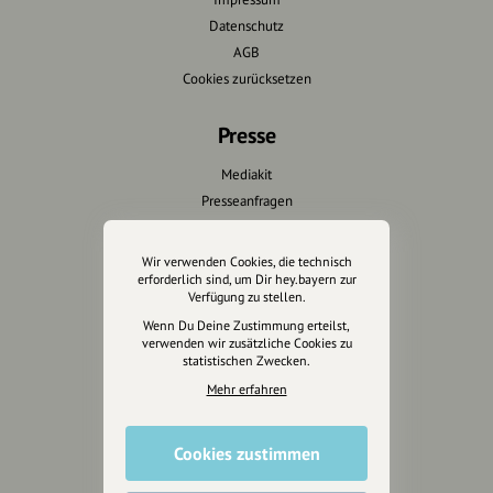
Datenschutz
AGB
Cookies zurücksetzen
Presse
Mediakit
Presseanfragen
Presseberichte
Wir verwenden Cookies, die technisch
Wir unterstützen Euch
erforderlich sind, um Dir hey.bayern zur
Verfügung zu stellen.
Fotografie & mehr
Wenn Du Deine Zustimmung erteilst,
verwenden wir zusätzliche Cookies zu
Marketing
statistischen Zwecken.
Design & Branding
Mehr erfahren
Anakin Design
Cookies zustimmen