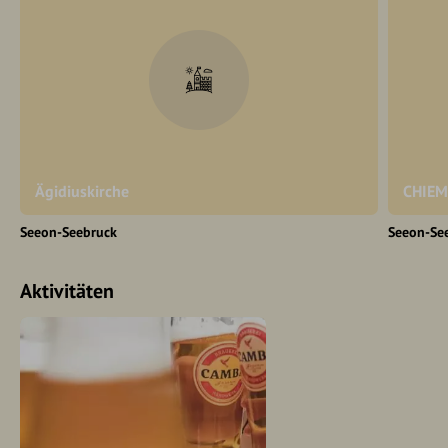
Ägidiuskirche
CHIEM
Seeon-Seebruck
Seeon-Se
Aktivitäten