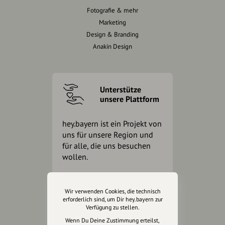
Fotografie & mehr
Marketing
Design & Branding
Anakin Design
Unterstütze
unsere Plattform
hey.bayern ist ein Projekt von
uns für unsere Region und
für alle, die uns besuchen
wollen.
Inhalte vorschlagen
Wir verwenden Cookies, die technisch
erforderlich sind, um Dir hey.bayern zur
Verfügung zu stellen.
Wenn Du Deine Zustimmung erteilst,
Jetzt unterstützen