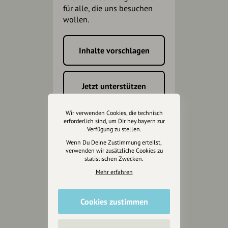
für alle, die uns besuchen
wollen.
Inhalte vorschlagen
Jetzt unterstützen
Wir können leider keine
Wir verwenden Cookies, die technisch
Spendenquittung ausstellen.
erforderlich sind, um Dir hey.bayern zur
Verfügung zu stellen.
Wenn Du Deine Zustimmung erteilst,
verwenden wir zusätzliche Cookies zu
statistischen Zwecken.
Mehr erfahren
Cookies zustimmen