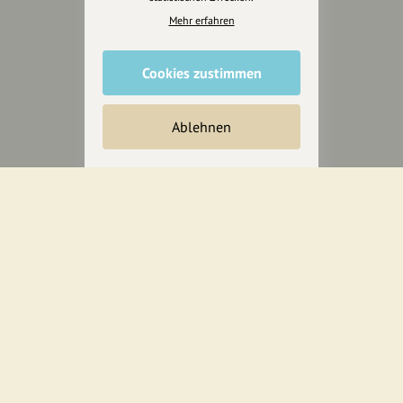
Mehr erfahren
Unterstütze
Cookies zustimmen
unsere Plattform
Ablehnen
hey.bayern ist ein Projekt von
uns für unsere Region und
für alle, die uns besuchen
wollen.
Inhalte vorschlagen
Jetzt unterstützen
Wir können leider keine
Spendenquittung ausstellen.