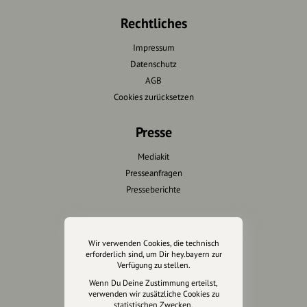
Rechtliches
Impressum
Datenschutz
AGB
Cookies zurücksetzen
Presse
Mediakit
Presseanfragen
Presseberichte
Wir unterstützen Euch
Wir verwenden Cookies, die technisch
Fotografie & mehr
erforderlich sind, um Dir hey.bayern zur
Verfügung zu stellen.
Marketing
Design & Branding
Wenn Du Deine Zustimmung erteilst,
verwenden wir zusätzliche Cookies zu
Anakin Design
statistischen Zwecken.