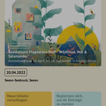
Pressemeldung
Ausstellung Magdalena Wolf: "Wildhund, Wal &
Salamander"
Ausstellung von 30. April bis 18. September in Kloster Seeon
20.04.2022
Seeon-Seebruck
Seeon
Neue Inhalte
Registriere dich,
vorschlagen
um dir Einträge
zu merken