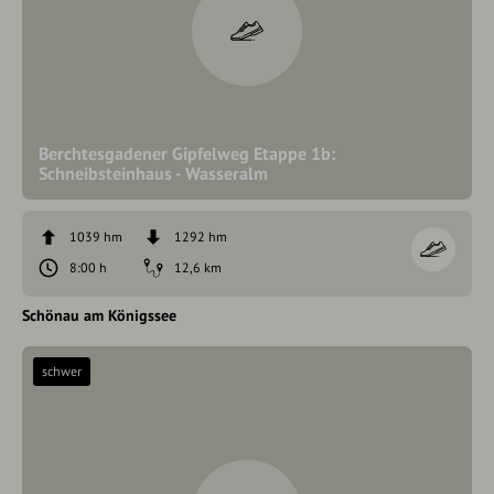
Berchtesgadener Gipfelweg Etappe 1b:
Schneibsteinhaus - Wasseralm
1039 hm
1292 hm
8:00 h
12,6 km
Schönau am Königssee
schwer