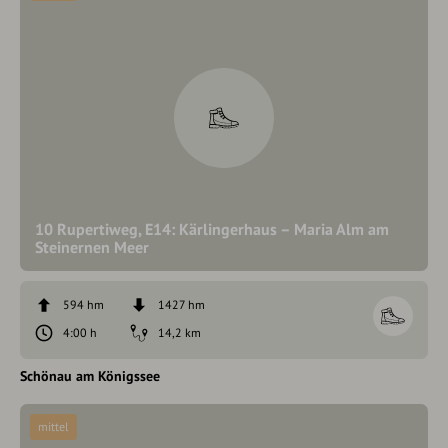
10 Rupertiweg, E14: Kärlingerhaus – Maria Alm am
Steinernen Meer
594 hm
1427 hm
4:00 h
14,2 km
Schönau am Königssee
mittel