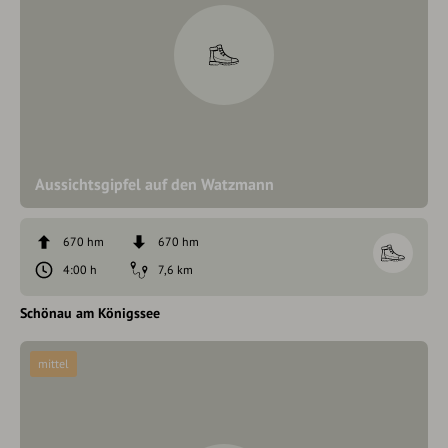
Aussichtsgipfel auf den Watzmann
670 hm
670 hm
4:00 h
7,6 km
Schönau am Königssee
mittel