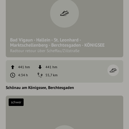
Bad Vigaun - Hallein - St. Leonhard -
Marktschellenberg - Berchtesgaden - KÖNIGSEE
Radtour retour über Scheffau/Zillstraße
441 hm
441 hm
4:34 h
55,7 km
Schönau am Königssee
Berchtesgaden
schwer