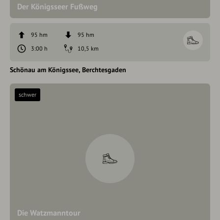
Der Königsseer Fußweg
95 hm
95 hm
3:00 h
10,5 km
Schönau am Königssee
Berchtesgaden
schwer
Die Watzmanntour