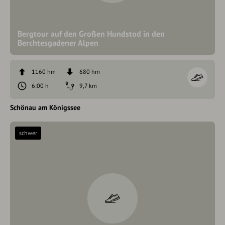
Bergtour auf den Großen Hundstod in den
Berchtesgadener Alpen
1160 hm
680 hm
6:00 h
9,7 km
Schönau am Königssee
schwer