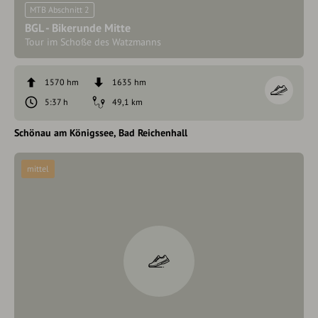
MTB Abschnitt 2
BGL - Bikerunde Mitte
Tour im Schoße des Watzmanns
1570 hm
1635 hm
5:37 h
49,1 km
Schönau am Königssee
Bad Reichenhall
mittel