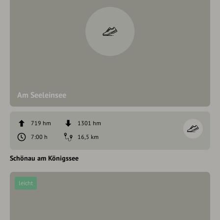
Am Seeleinsee
719 hm
1301 hm
7:00 h
16,5 km
Schönau am Königssee
leicht