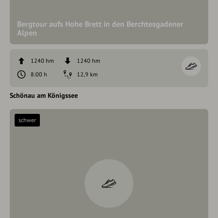
Bergtour aufs Hohe Brett in den Berchtesgadener
Alpen
1240 hm
1240 hm
8:00 h
12,9 km
Schönau am Königssee
schwer