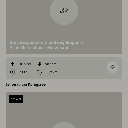
Berchtesgadener Gipfelweg Etappe 1:
Schneibsteinhaus - Gotzenalm
1015 hm
987 hm
7:00 h
11,9 km
Schönau am Königssee
schwer