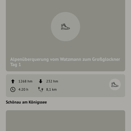
Alpenüberquerung vom Watzmann zum Großglockner
Tag 1
1268 hm
232 hm
4:20 h
8,1 km
Schönau am Königssee