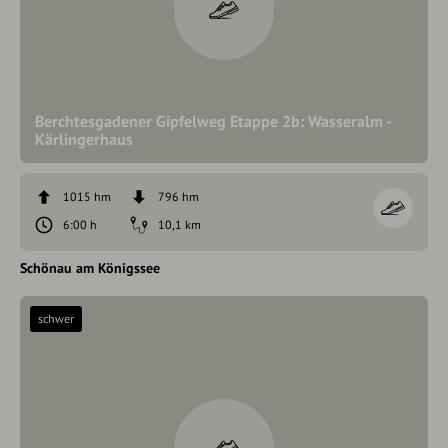
Berchtesgadener Gipfelweg Etappe 2b: Wasseralm -
Kärlingerhaus
1015 hm
796 hm
6:00 h
10,1 km
Schönau am Königssee
schwer