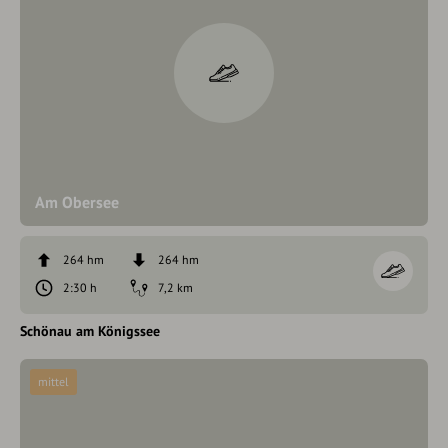
Am Obersee
264 hm
264 hm
2:30 h
7,2 km
Schönau am Königssee
mittel