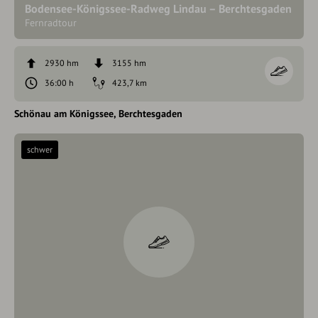
Bodensee-Königssee-Radweg Lindau – Berchtesgaden
Fernradtour
2930 hm
3155 hm
36:00 h
423,7 km
Schönau am Königssee
Berchtesgaden
schwer