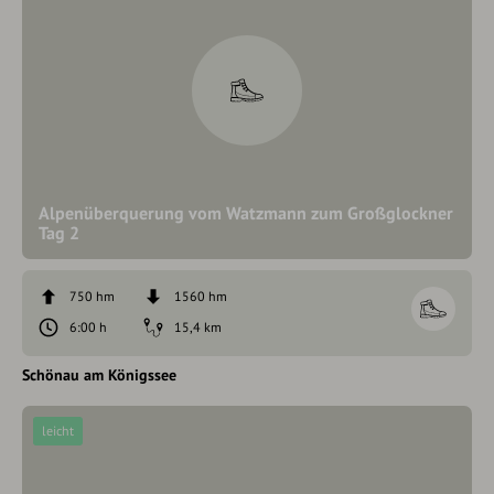
Alpenüberquerung vom Watzmann zum Großglockner
Tag 2
750 hm
1560 hm
6:00 h
15,4 km
Schönau am Königssee
leicht