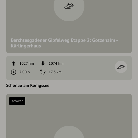
Berchtesgadener Gipfelweg Etappe 2: Gotzenalm -
Kärlingerhaus
1027 hm
1074 hm
7:00 h
17,3 km
Schönau am Königssee
schwer