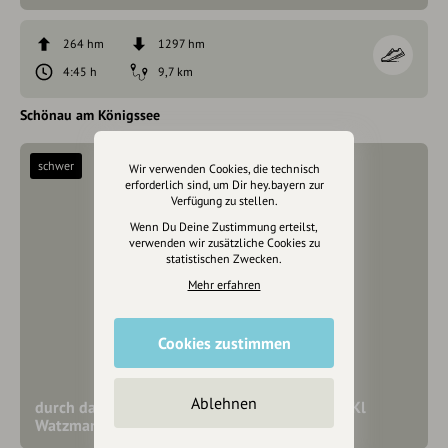
264 hm
1297 hm
4:45 h
9,7 km
Schönau am Königssee
schwer
Wir verwenden Cookies, die technisch
erforderlich sind, um Dir hey.bayern zur
Verfügung zu stellen.
Wenn Du Deine Zustimmung erteilst,
verwenden wir zusätzliche Cookies zu
statistischen Zwecken.
Mehr erfahren
Cookies zustimmen
Ablehnen
durch das Kriechband auf die Watzmannfrau (Kl
Watzmann - 2.307 m)