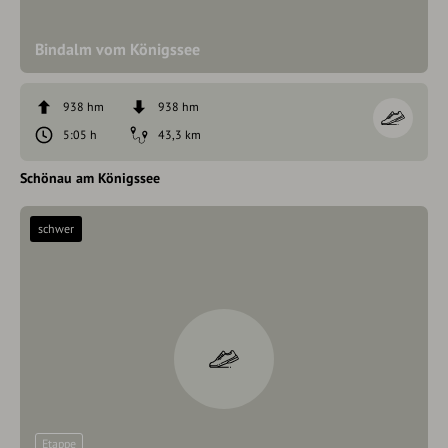
Bindalm vom Königssee
938 hm
938 hm
5:05 h
43,3 km
Schönau am Königssee
schwer
Etappe