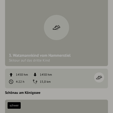
3. Watzmannkind vom Hammerstiel
Skitour auf das dritte Kind
1450 hm
1450 hm
4:22 h
15,0 km
Schönau am Königssee
schwer